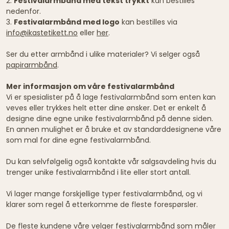
2.
Festivalarmbånd med tekst trykkt
kan bestilles
nedenfor.
3.
Festivalarmbånd med logo
kan bestilles via
info@ikastetikett.no
eller
her
.
Ser du etter armbånd i ulike materialer? Vi selger også
papirarmbånd
.
Mer informasjon om våre festivalarmbånd
Vi er spesialister på å lage festivalarmbånd som enten kan
veves eller trykkes helt etter dine ønsker. Det er enkelt å
designe dine egne unike festivalarmbånd på denne siden.
En annen mulighet er å bruke et av standarddesignene våre
som mal for dine egne festivalarmbånd.
Du kan selvfølgelig også kontakte vår salgsavdeling hvis du
trenger unike festivalarmbånd i lite eller stort antall.
Vi lager mange forskjellige typer festivalarmbånd, og vi
klarer som regel å etterkomme de fleste forespørsler.
De fleste kundene våre velger festivalarmbånd som måler