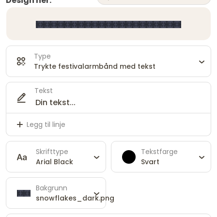
Design her:
Type
Trykte festivalarmbånd med tekst
Tekst
Legg til linje
Skrifttype
Tekstfarge
Arial Black
Svart
Bakgrunn
snowflakes_dark.png