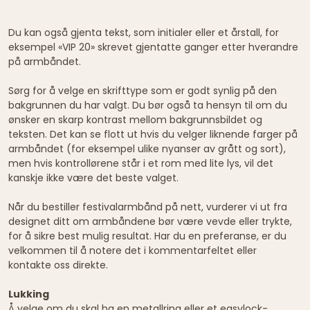
Du kan også gjenta tekst, som initialer eller et årstall, for
eksempel «VIP 20» skrevet gjentatte ganger etter hverandre
på armbåndet.
Sørg for å velge en skrifttype som er godt synlig på den
bakgrunnen du har valgt. Du bør også ta hensyn til om du
ønsker en skarp kontrast mellom bakgrunnsbildet og
teksten. Det kan se flott ut hvis du velger liknende farger på
armbåndet (for eksempel ulike nyanser av grått og sort),
men hvis kontrollørene står i et rom med lite lys, vil det
kanskje ikke være det beste valget.
Når du bestiller festivalarmbånd på nett, vurderer vi ut fra
designet ditt om armbåndene bør være vevde eller trykte,
for å sikre best mulig resultat. Har du en preferanse, er du
velkommen til å notere det i kommentarfeltet eller
kontakte oss direkte.
Lukking
Å velge om du skal ha en metallring eller et easylock-