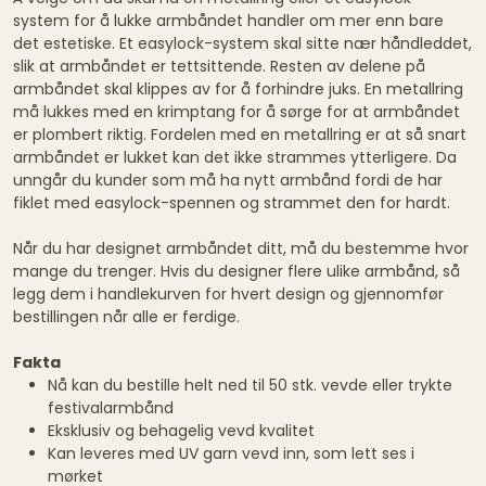
system for å lukke armbåndet handler om mer enn bare
det estetiske. Et easylock-system skal sitte nær håndleddet,
slik at armbåndet er tettsittende. Resten av delene på
armbåndet skal klippes av for å forhindre juks. En metallring
må lukkes med en krimptang for å sørge for at armbåndet
er plombert riktig. Fordelen med en metallring er at så snart
armbåndet er lukket kan det ikke strammes ytterligere. Da
unngår du kunder som må ha nytt armbånd fordi de har
fiklet med easylock-spennen og strammet den for hardt.
Når du har designet armbåndet ditt, må du bestemme hvor
mange du trenger. Hvis du designer flere ulike armbånd, så
legg dem i handlekurven for hvert design og gjennomfør
bestillingen når alle er ferdige.
Fakta
Nå kan du bestille helt ned til 50 stk. vevde eller trykte
festivalarmbånd
Eksklusiv og behagelig vevd kvalitet
Kan leveres med UV garn vevd inn, som lett ses i
mørket