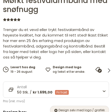
Mørkt festivalarmbånd med
snøfnugg
Trenger du et vevd eller trykt festivalarmbånd av
høyeste kvalitet, har du kommet til rett sted! Ikast Etiket
har mer enn 25 års erfaring med produksjon av
festivalarmbånd, adgangsbånd og kontrollbånd. Bestill
fra lager med tekst eller logo her på siden, eller kontakt
oss så hjelper vi deg.
Design med logo
Levert hos deg
Pris
og tekst etter ønske.
19 - 26 august
vi ma
Antall
50 Stk. /
kr 1.695,00
Fri frakt
Pris (inkl. mva)
Design selv med logo / grafikk