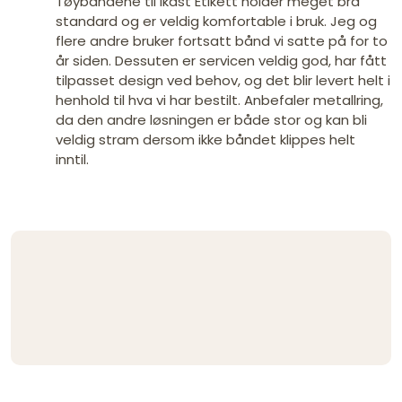
Tøybåndene til Ikast Etikett holder meget bra
standard og er veldig komfortable i bruk. Jeg og
flere andre bruker fortsatt bånd vi satte på for to
år siden. Dessuten er servicen veldig god, har fått
tilpasset design ved behov, og det blir levert helt i
henhold til hva vi har bestilt. Anbefaler metallring,
da den andre løsningen er både stor og kan bli
veldig stram dersom ikke båndet klippes helt
inntil.