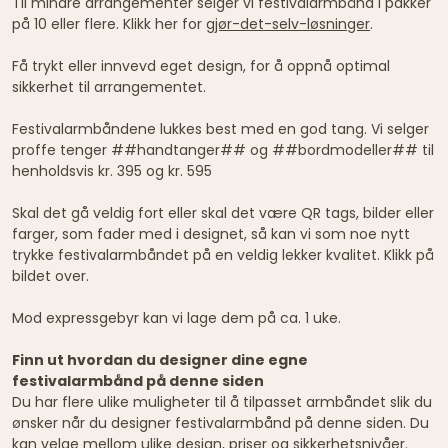
Til mindre arrangementer selger vi festivalarmbånd i pakker
på 10 eller flere. Klikk her for
gjør-det-selv-løsninger
.
Få trykt eller innvevd eget design, for å oppnå optimal
sikkerhet til arrangementet.
Festivalarmbåndene lukkes best med en god tang. Vi selger
proffe tenger ##handtanger## og ##bordmodeller## til
henholdsvis kr. 395 og kr. 595
Skal det gå veldig fort eller skal det være QR tags, bilder eller
farger, som fader med i designet, så kan vi som noe nytt
trykke festivalarmbåndet på en veldig lekker kvalitet. Klikk på
bildet over.
Mod expressgebyr kan vi lage dem på ca. 1 uke.
Finn ut hvordan du designer dine egne
festivalarmbånd på denne siden
Du har flere ulike muligheter til å tilpasset armbåndet slik du
ønsker når du designer festivalarmbånd på denne siden. Du
kan velge mellom ulike design, priser og sikkerhetsnivåer.