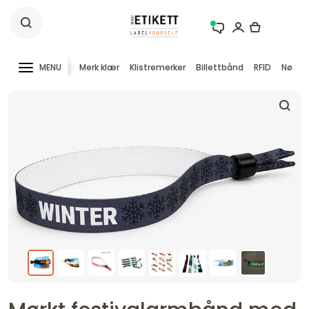
MENU
Merk klær
Klistremerker
Billettbånd
RFID
Nøkke