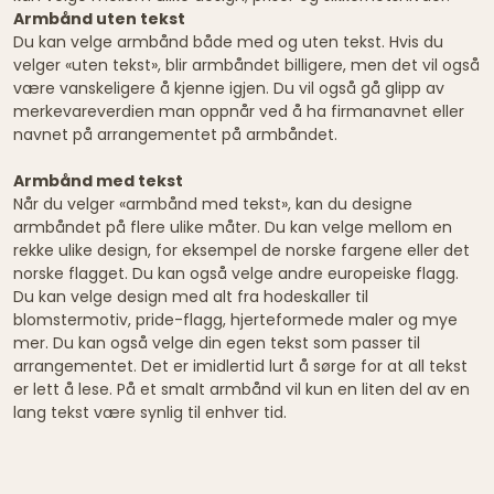
Armbånd uten tekst
Du kan velge armbånd både med og uten tekst. Hvis du
velger «uten tekst», blir armbåndet billigere, men det vil også
være vanskeligere å kjenne igjen. Du vil også gå glipp av
merkevareverdien man oppnår ved å ha firmanavnet eller
navnet på arrangementet på armbåndet.
Armbånd med tekst
Når du velger «armbånd med tekst», kan du designe
armbåndet på flere ulike måter. Du kan velge mellom en
rekke ulike design, for eksempel de norske fargene eller det
norske flagget. Du kan også velge andre europeiske flagg.
Du kan velge design med alt fra hodeskaller til
blomstermotiv, pride-flagg, hjerteformede maler og mye
mer. Du kan også velge din egen tekst som passer til
arrangementet. Det er imidlertid lurt å sørge for at all tekst
er lett å lese. På et smalt armbånd vil kun en liten del av en
lang tekst være synlig til enhver tid.