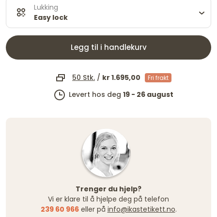
Lukking
Easy lock
Legg til i handlekurv
50 Stk.
/
kr 1.695,00
Fri frakt
Levert hos deg
19 - 26 august
Trenger du hjelp?
Vi er klare til å hjelpe deg på telefon
239 60 966
eller på
info@ikastetikett.no
.