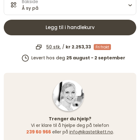
Bakside
Å sy på
Legg til i handlekurv
50 stk.
/
kr 2.253,33
Fri frakt
Levert hos deg
25 august - 2 september
Trenger du hjelp?
Vi er klare til å hjelpe deg på telefon
239 60 966
eller på
info@ikastetikett.no
.