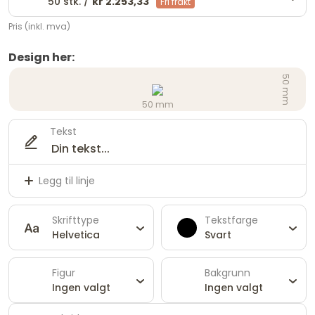
50 stk. /
kr 2.253,33
Fri frakt
Pris (inkl. mva)
Design her:
50 mm
50 mm
Tekst
Legg til linje
Skrifttype
Tekstfarge
Helvetica
Svart
Figur
Bakgrunn
Ingen valgt
Ingen valgt