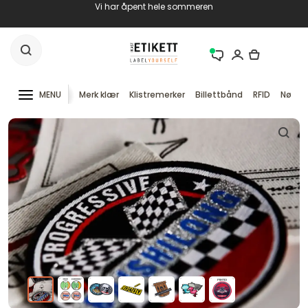
Vi har åpent hele sommeren
MENU
Merk klær
Klistremerker
Billettbånd
RFID
Nøkke