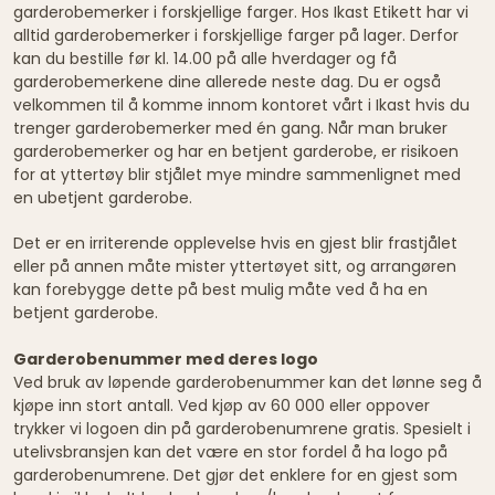
garderobemerker i forskjellige farger. Hos Ikast Etikett har vi
alltid garderobemerker i forskjellige farger på lager. Derfor
kan du bestille før kl. 14.00 på alle hverdager og få
garderobemerkene dine allerede neste dag. Du er også
velkommen til å komme innom kontoret vårt i Ikast hvis du
trenger garderobemerker med én gang. Når man bruker
garderobemerker og har en betjent garderobe, er risikoen
for at yttertøy blir stjålet mye mindre sammenlignet med
en ubetjent garderobe.
Det er en irriterende opplevelse hvis en gjest blir frastjålet
eller på annen måte mister yttertøyet sitt, og arrangøren
kan forebygge dette på best mulig måte ved å ha en
betjent garderobe.
Garderobenummer med deres logo
Ved bruk av løpende garderobenummer kan det lønne seg å
kjøpe inn stort antall. Ved kjøp av 60 000 eller oppover
trykker vi logoen din på garderobenumrene gratis. Spesielt i
utelivsbransjen kan det være en stor fordel å ha logo på
garderobenumrene. Det gjør det enklere for en gjest som