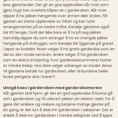
løse gjenstander. Det gir en god opplevelse når man som
gjest trygt kan overlate kåpen sin i garderoben. Når man
slipper å ha jakken hengende over armen eller stolen, får
gjesten en større opplevelse av frihet og kan nyte
arrangementet på en bedre måte. Kanskje gjestene også
blir litt lenger, fordi det ikke bare er å ta på seg jakken.
Samtidig slipper du som arrangør å ha en mengde jakker
hengende på stolrygger, som kanskje blir liggende på gulvet
i løpet av kvelden. Noen velger å ha gratis garderobe som en
del av den totale servicen. Andre velger å ha garderoben
som en ekstra inntjening, hvor garderobenummeret koster
et mindre beløp. Hva dere velger avhenger av stedet deres.
Vil gjestene betale for garderoben, eller vil kundene heller
bruke pengene sine i baren?
Unngå kaos i garderoben med garderobemerker
Når gjesten skal hjem, gir det en god opplevelse å kunne gå
rett i garderoben og få utlevert jakken sin relativt raskt. For å
gjøre det enklere og raskere og betjene mange gjester på
én gang, er det lurt å dele inn garderoben i seksjoner. Det er
enkelt å dele inn garderoben i mindre seksjoner ved å kjøpe