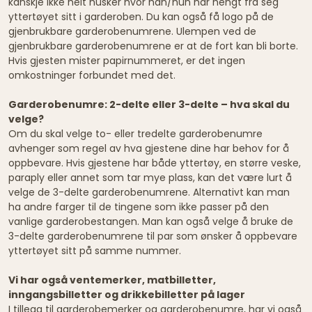
kanskje ikke helt husker hvor han/hun har hengt fra seg
yttertøyet sitt i garderoben. Du kan også få logo på de
gjenbrukbare garderobenumrene. Ulempen ved de
gjenbrukbare garderobenumrene er at de fort kan bli borte.
Hvis gjesten mister papirnummeret, er det ingen
omkostninger forbundet med det.
Garderobenumre: 2-delte eller 3-delte – hva skal du
velge?
Om du skal velge to- eller tredelte garderobenumre
avhenger som regel av hva gjestene dine har behov for å
oppbevare. Hvis gjestene har både yttertøy, en større veske,
paraply eller annet som tar mye plass, kan det være lurt å
velge de 3-delte garderobenumrene. Alternativt kan man
ha andre farger til de tingene som ikke passer på den
vanlige garderobestangen. Man kan også velge å bruke de
3-delte garderobenumrene til par som ønsker å oppbevare
yttertøyet sitt på samme nummer.
Vi har også ventemerker, matbilletter,
inngangsbilletter og drikkebilletter på lager
I tillegg til garderobemerker og garderobenumre, har vi også