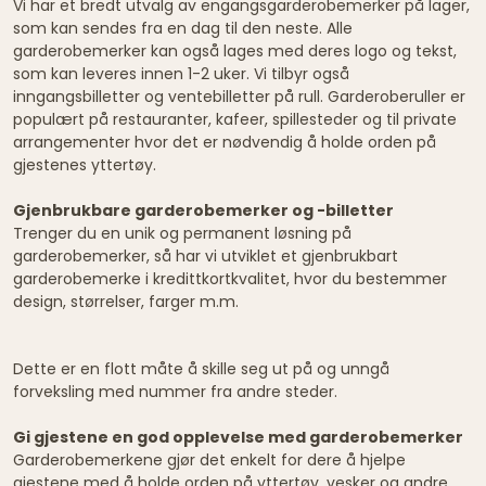
Vi har et bredt utvalg av engangsgarderobemerker på lager,
som kan sendes fra en dag til den neste. Alle
garderobemerker kan også lages med deres logo og tekst,
som kan leveres innen 1-2 uker. Vi tilbyr også
inngangsbilletter og ventebilletter på rull. Garderoberuller er
populært på restauranter, kafeer, spillesteder og til private
arrangementer hvor det er nødvendig å holde orden på
gjestenes yttertøy.
Gjenbrukbare garderobemerker og -billetter
Trenger du en unik og permanent løsning på
garderobemerker, så har vi utviklet et gjenbrukbart
garderobemerke i kredittkortkvalitet, hvor du bestemmer
design, størrelser, farger m.m.
Dette er en flott måte å skille seg ut på og unngå
forveksling med nummer fra andre steder.
Gi gjestene en god opplevelse med garderobemerker
Garderobemerkene gjør det enkelt for dere å hjelpe
gjestene med å holde orden på yttertøy, vesker og andre