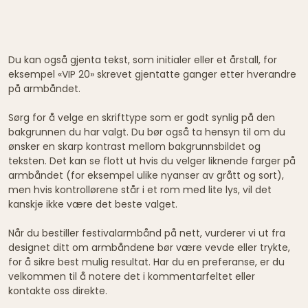
Du kan også gjenta tekst, som initialer eller et årstall, for
eksempel «VIP 20» skrevet gjentatte ganger etter hverandre
på armbåndet.
Sørg for å velge en skrifttype som er godt synlig på den
bakgrunnen du har valgt. Du bør også ta hensyn til om du
ønsker en skarp kontrast mellom bakgrunnsbildet og
teksten. Det kan se flott ut hvis du velger liknende farger på
armbåndet (for eksempel ulike nyanser av grått og sort),
men hvis kontrollørene står i et rom med lite lys, vil det
kanskje ikke være det beste valget.
Når du bestiller festivalarmbånd på nett, vurderer vi ut fra
designet ditt om armbåndene bør være vevde eller trykte,
for å sikre best mulig resultat. Har du en preferanse, er du
velkommen til å notere det i kommentarfeltet eller
kontakte oss direkte.