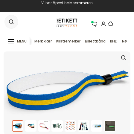
Vi har åpent hele sommeren
MENU
Merk klær
Klistremerker
Billettbånd
RFID
Nøkke