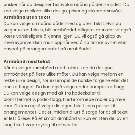
ønsker når du designer festivalarmbånd på denne siden. Du
kan velge mellom ulike design, priser og sikkerhetsnivåer.
Armbånd uten tekst
Du kan velge armbånd både med og uten tekst. Hvis du
velger «uten tekst», blir armbåndet billigere, men det vil også
være vanskeligere å kjenne igjen. Du vil også gå glipp av
merkevareverdien man oppnår ved å ha firmanavnet eller
navnet på arrangementet på armbåndet.
Armbånd med tekst
Når du velger «armbånd med tekst», kan du designe
armbåndet på flere ulike måter. Du kan velge mellom en
rekke ulike design, for eksempel de norske fargene eller det
norske flagget. Du kan også velge andre europeiske flagg.
Du kan velge design med alt fra hodeskaller til
blomstermotiv, pride-flagg, hjerteformede maler og mye
mer. Du kan også velge din egen tekst som passer til
arrangementet. Det er imidlertid lurt å sørge for at all tekst
er lett å lese. På et smalt armbånd vil kun en liten del av en
lang tekst være synlig til enhver tid.