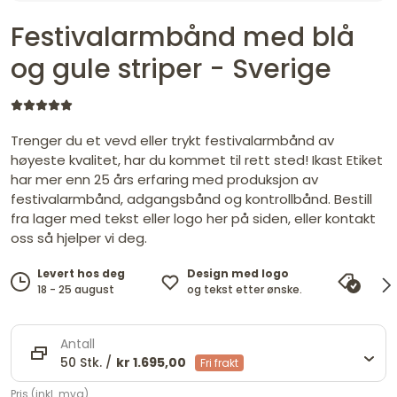
Festivalarmbånd med blå
og gule striper - Sverige
Trenger du et vevd eller trykt festivalarmbånd av
høyeste kvalitet, har du kommet til rett sted! Ikast Etiket
har mer enn 25 års erfaring med produksjon av
festivalarmbånd, adgangsbånd og kontrollbånd. Bestill
fra lager med tekst eller logo her på siden, eller kontakt
oss så hjelper vi deg.
Design med logo
Levert hos deg
Pris
og tekst etter ønske.
18 - 25 august
vi ma
Antall
50 Stk. /
kr 1.695,00
Fri frakt
Pris (inkl. mva)