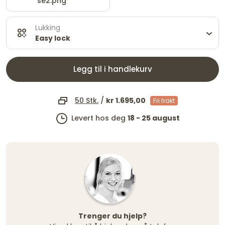
se2.png
Lukking
Easy lock
Legg til i handlekurv
50 Stk.
/
kr 1.695,00
Fri frakt
Levert hos deg
18 - 25 august
Trenger du hjelp?