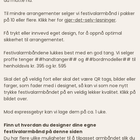
du måtte ha.
Til mindre arrangementer selger vi festivalarmbånd i pakker
på 10 eller flere. Klikk her for
gjør-det-selv-løsninger
.
Få trykt eller innvevd eget design, for å oppnå optimal
sikkerhet til arrangementet.
Festivalarmbåndene lukkes best med en god tang. Vi selger
proffe tenger ##handtanger## og ##bordmodeller## til
henholdsvis kr. 395 og kr. 595
Skal det gå veldig fort eller skal det være QR tags, bilder eller
farger, som fader med i designet, så kan vi som noe nytt
trykke festivalarmbåndet på en veldig lekker kvalitet. Klikk på
bildet over.
Mod expressgebyr kan vi lage dem på ca. 1 uke.
Finn ut hvordan du designer dine egne
festivalarmbånd på denne siden
Du har flere ulike muligheter til å tilpasset armbåndet slik du