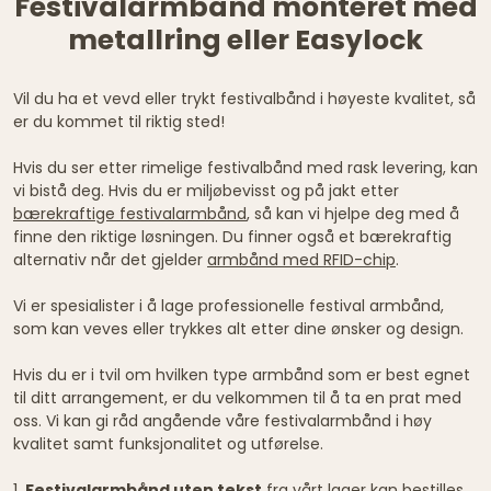
Festivalarmbånd monteret med
metallring eller Easylock
Vil du ha et vevd eller trykt festivalbånd i høyeste kvalitet, så
er du kommet til riktig sted!
Hvis du ser etter rimelige festivalbånd med rask levering, kan
vi bistå deg. Hvis du er miljøbevisst og på jakt etter
bærekraftige festivalarmbånd
, så kan vi hjelpe deg med å
finne den riktige løsningen. Du finner også et bærekraftig
alternativ når det gjelder
armbånd med RFID-chip
.
Vi er spesialister i å lage professionelle festival armbånd,
som kan veves eller trykkes alt etter dine ønsker og design.
Hvis du er i tvil om hvilken type armbånd som er best egnet
til ditt arrangement, er du velkommen til å ta en prat med
oss. Vi kan gi råd angående våre festivalarmbånd i høy
kvalitet samt funksjonalitet og utførelse.
1.
Festivalarmbånd uten tekst
fra vårt lager kan bestilles