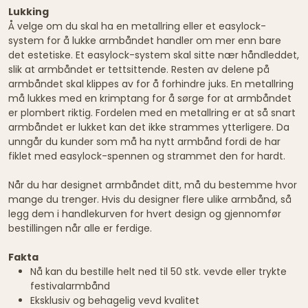
Lukking
Å velge om du skal ha en metallring eller et easylock-
system for å lukke armbåndet handler om mer enn bare
det estetiske. Et easylock-system skal sitte nær håndleddet,
slik at armbåndet er tettsittende. Resten av delene på
armbåndet skal klippes av for å forhindre juks. En metallring
må lukkes med en krimptang for å sørge for at armbåndet
er plombert riktig. Fordelen med en metallring er at så snart
armbåndet er lukket kan det ikke strammes ytterligere. Da
unngår du kunder som må ha nytt armbånd fordi de har
fiklet med easylock-spennen og strammet den for hardt.
Når du har designet armbåndet ditt, må du bestemme hvor
mange du trenger. Hvis du designer flere ulike armbånd, så
legg dem i handlekurven for hvert design og gjennomfør
bestillingen når alle er ferdige.
Fakta
Nå kan du bestille helt ned til 50 stk. vevde eller trykte
festivalarmbånd
Eksklusiv og behagelig vevd kvalitet