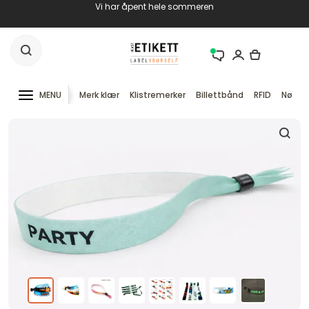
Vi har åpent hele sommeren
MENU
Merk klær
Klistremerker
Billettbånd
RFID
Nøkke