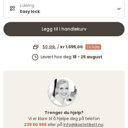
Lukking
Easy lock
Legg til i handlekurv
50 Stk.
/
kr 1.695,00
Fri frakt
Levert hos deg
18 - 25 august
Trenger du hjelp?
Vi er klare til å hjelpe deg på telefon
239 60 966
eller på
info@ikastetikett.no
.