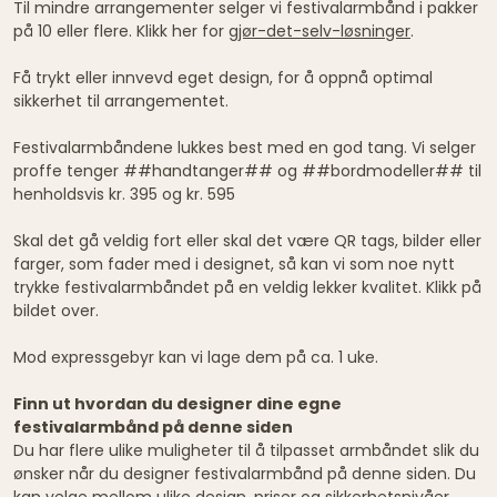
Til mindre arrangementer selger vi festivalarmbånd i pakker
på 10 eller flere. Klikk her for
gjør-det-selv-løsninger
.
Få trykt eller innvevd eget design, for å oppnå optimal
sikkerhet til arrangementet.
Festivalarmbåndene lukkes best med en god tang. Vi selger
proffe tenger ##handtanger## og ##bordmodeller## til
henholdsvis kr. 395 og kr. 595
Skal det gå veldig fort eller skal det være QR tags, bilder eller
farger, som fader med i designet, så kan vi som noe nytt
trykke festivalarmbåndet på en veldig lekker kvalitet. Klikk på
bildet over.
Mod expressgebyr kan vi lage dem på ca. 1 uke.
Finn ut hvordan du designer dine egne
festivalarmbånd på denne siden
Du har flere ulike muligheter til å tilpasset armbåndet slik du
ønsker når du designer festivalarmbånd på denne siden. Du
kan velge mellom ulike design, priser og sikkerhetsnivåer.