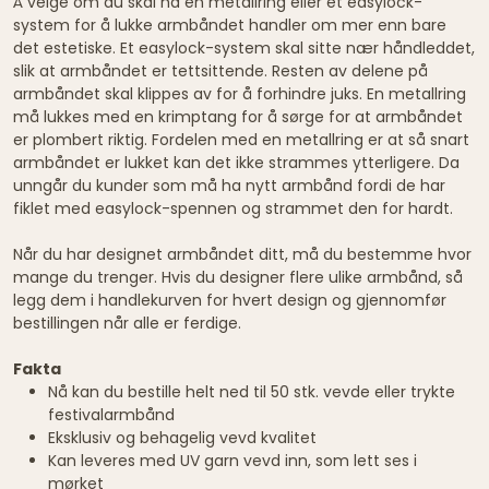
Å velge om du skal ha en metallring eller et easylock-
system for å lukke armbåndet handler om mer enn bare
det estetiske. Et easylock-system skal sitte nær håndleddet,
slik at armbåndet er tettsittende. Resten av delene på
armbåndet skal klippes av for å forhindre juks. En metallring
må lukkes med en krimptang for å sørge for at armbåndet
er plombert riktig. Fordelen med en metallring er at så snart
armbåndet er lukket kan det ikke strammes ytterligere. Da
unngår du kunder som må ha nytt armbånd fordi de har
fiklet med easylock-spennen og strammet den for hardt.
Når du har designet armbåndet ditt, må du bestemme hvor
mange du trenger. Hvis du designer flere ulike armbånd, så
legg dem i handlekurven for hvert design og gjennomfør
bestillingen når alle er ferdige.
Fakta
Nå kan du bestille helt ned til 50 stk. vevde eller trykte
festivalarmbånd
Eksklusiv og behagelig vevd kvalitet
Kan leveres med UV garn vevd inn, som lett ses i
mørket