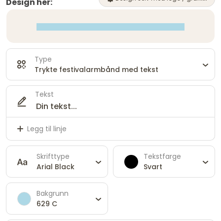
Design her:
Type
Trykte festivalarmbånd med tekst
Tekst
Legg til linje
Skrifttype
Tekstfarge
Arial Black
Svart
Bakgrunn
629 C