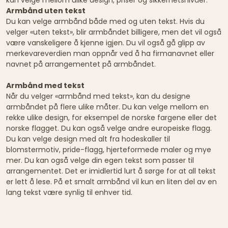
Armbånd uten tekst
Du kan velge armbånd både med og uten tekst. Hvis du
velger «uten tekst», blir armbåndet billigere, men det vil også
være vanskeligere å kjenne igjen. Du vil også gå glipp av
merkevareverdien man oppnår ved å ha firmanavnet eller
navnet på arrangementet på armbåndet.
Armbånd med tekst
Når du velger «armbånd med tekst», kan du designe
armbåndet på flere ulike måter. Du kan velge mellom en
rekke ulike design, for eksempel de norske fargene eller det
norske flagget. Du kan også velge andre europeiske flagg.
Du kan velge design med alt fra hodeskaller til
blomstermotiv, pride-flagg, hjerteformede maler og mye
mer. Du kan også velge din egen tekst som passer til
arrangementet. Det er imidlertid lurt å sørge for at all tekst
er lett å lese. På et smalt armbånd vil kun en liten del av en
lang tekst være synlig til enhver tid.