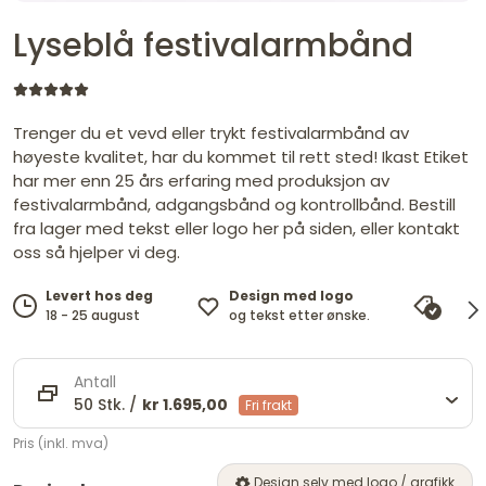
Lyseblå festivalarmbånd
Trenger du et vevd eller trykt festivalarmbånd av
høyeste kvalitet, har du kommet til rett sted! Ikast Etiket
har mer enn 25 års erfaring med produksjon av
festivalarmbånd, adgangsbånd og kontrollbånd. Bestill
fra lager med tekst eller logo her på siden, eller kontakt
oss så hjelper vi deg.
Design med logo
Levert hos deg
Pris
og tekst etter ønske.
18 - 25 august
vi ma
Antall
50 Stk. /
kr 1.695,00
Fri frakt
Pris (inkl. mva)
Design selv med logo / grafikk