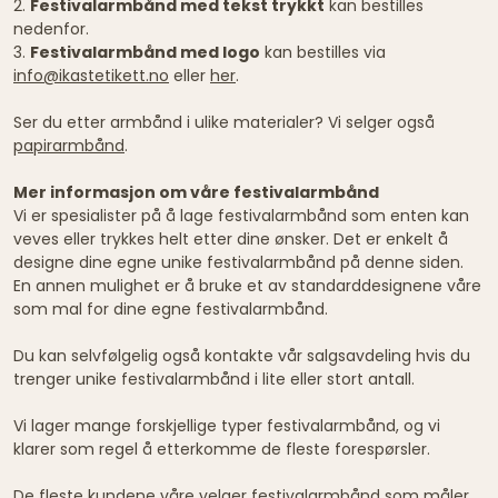
2.
Festivalarmbånd med tekst trykkt
kan bestilles
nedenfor.
3.
Festivalarmbånd med logo
kan bestilles via
info@ikastetikett.no
eller
her
.
Ser du etter armbånd i ulike materialer? Vi selger også
papirarmbånd
.
Mer informasjon om våre festivalarmbånd
Vi er spesialister på å lage festivalarmbånd som enten kan
veves eller trykkes helt etter dine ønsker. Det er enkelt å
designe dine egne unike festivalarmbånd på denne siden.
En annen mulighet er å bruke et av standarddesignene våre
som mal for dine egne festivalarmbånd.
Du kan selvfølgelig også kontakte vår salgsavdeling hvis du
trenger unike festivalarmbånd i lite eller stort antall.
Vi lager mange forskjellige typer festivalarmbånd, og vi
klarer som regel å etterkomme de fleste forespørsler.
De fleste kundene våre velger festivalarmbånd som måler