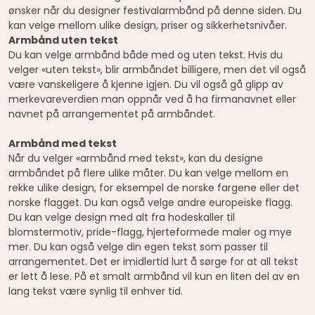
ønsker når du designer festivalarmbånd på denne siden. Du
kan velge mellom ulike design, priser og sikkerhetsnivåer.
Armbånd uten tekst
Du kan velge armbånd både med og uten tekst. Hvis du
velger «uten tekst», blir armbåndet billigere, men det vil også
være vanskeligere å kjenne igjen. Du vil også gå glipp av
merkevareverdien man oppnår ved å ha firmanavnet eller
navnet på arrangementet på armbåndet.
Armbånd med tekst
Når du velger «armbånd med tekst», kan du designe
armbåndet på flere ulike måter. Du kan velge mellom en
rekke ulike design, for eksempel de norske fargene eller det
norske flagget. Du kan også velge andre europeiske flagg.
Du kan velge design med alt fra hodeskaller til
blomstermotiv, pride-flagg, hjerteformede maler og mye
mer. Du kan også velge din egen tekst som passer til
arrangementet. Det er imidlertid lurt å sørge for at all tekst
er lett å lese. På et smalt armbånd vil kun en liten del av en
lang tekst være synlig til enhver tid.