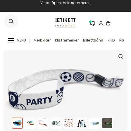
Vi har åpent hele sommeren
MENU
Merk klær
Klistremerker
Billettbånd
RFID
Nøkke