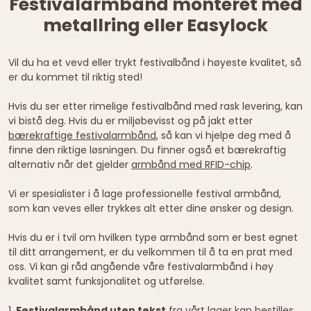
Festivalarmbånd monteret med
metallring eller Easylock
Vil du ha et vevd eller trykt festivalbånd i høyeste kvalitet, så
er du kommet til riktig sted!
Hvis du ser etter rimelige festivalbånd med rask levering, kan
vi bistå deg. Hvis du er miljøbevisst og på jakt etter
bærekraftige festivalarmbånd
, så kan vi hjelpe deg med å
finne den riktige løsningen. Du finner også et bærekraftig
alternativ når det gjelder
armbånd med RFID-chip
.
Vi er spesialister i å lage professionelle festival armbånd,
som kan veves eller trykkes alt etter dine ønsker og design.
Hvis du er i tvil om hvilken type armbånd som er best egnet
til ditt arrangement, er du velkommen til å ta en prat med
oss. Vi kan gi råd angående våre festivalarmbånd i høy
kvalitet samt funksjonalitet og utførelse.
1.
Festivalarmbånd uten tekst
fra vårt lager kan bestilles