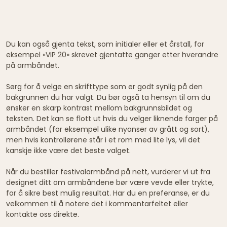
Du kan også gjenta tekst, som initialer eller et årstall, for
eksempel «VIP 20» skrevet gjentatte ganger etter hverandre
på armbåndet.
Sørg for å velge en skrifttype som er godt synlig på den
bakgrunnen du har valgt. Du bør også ta hensyn til om du
ønsker en skarp kontrast mellom bakgrunnsbildet og
teksten. Det kan se flott ut hvis du velger liknende farger på
armbåndet (for eksempel ulike nyanser av grått og sort),
men hvis kontrollørene står i et rom med lite lys, vil det
kanskje ikke være det beste valget.
Når du bestiller festivalarmbånd på nett, vurderer vi ut fra
designet ditt om armbåndene bør være vevde eller trykte,
for å sikre best mulig resultat. Har du en preferanse, er du
velkommen til å notere det i kommentarfeltet eller
kontakte oss direkte.