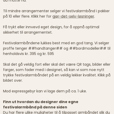
du måtte ha.
Til mindre arrangementer selger vi festivalarmbånd i pakker
på 10 eller flere. Klikk her for
gjør-det-selv-løsninger
.
Få trykt eller innvevd eget design, for å oppnå optimal
sikkerhet til arrangementet.
Festivalarmbåndene lukkes best med en god tang. Vi selger
proffe tenger ##handtanger## og ##bordmodeller## til
henholdsvis kr. 395 og kr. 595
Skal det gå veldig fort eller skal det være QR tags, bilder eller
farger, som fader med i designet, så kan vi som noe nytt
trykke festivalarmbåndet på en veldig lekker kvalitet. Klikk på
bildet over.
Mod expressgebyr kan vi lage dem på ca. 1 uke.
Finn ut hvordan du designer dine egne
festivalarmbånd på denne siden
Du har flere ulike muligheter til å tilpasset armbåndet slik du