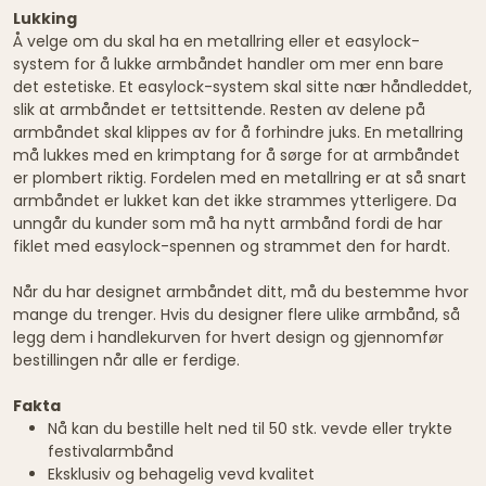
Lukking
Å velge om du skal ha en metallring eller et easylock-
system for å lukke armbåndet handler om mer enn bare
det estetiske. Et easylock-system skal sitte nær håndleddet,
slik at armbåndet er tettsittende. Resten av delene på
armbåndet skal klippes av for å forhindre juks. En metallring
må lukkes med en krimptang for å sørge for at armbåndet
er plombert riktig. Fordelen med en metallring er at så snart
armbåndet er lukket kan det ikke strammes ytterligere. Da
unngår du kunder som må ha nytt armbånd fordi de har
fiklet med easylock-spennen og strammet den for hardt.
Når du har designet armbåndet ditt, må du bestemme hvor
mange du trenger. Hvis du designer flere ulike armbånd, så
legg dem i handlekurven for hvert design og gjennomfør
bestillingen når alle er ferdige.
Fakta
Nå kan du bestille helt ned til 50 stk. vevde eller trykte
festivalarmbånd
Eksklusiv og behagelig vevd kvalitet