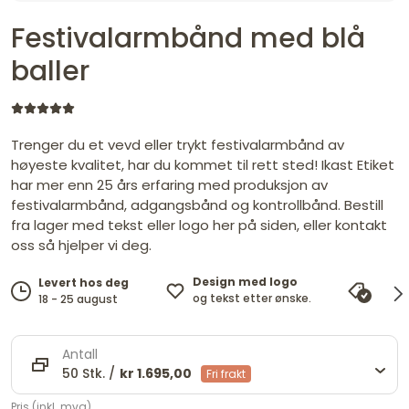
Festivalarmbånd med blå
baller
Trenger du et vevd eller trykt festivalarmbånd av
høyeste kvalitet, har du kommet til rett sted! Ikast Etiket
har mer enn 25 års erfaring med produksjon av
festivalarmbånd, adgangsbånd og kontrollbånd. Bestill
fra lager med tekst eller logo her på siden, eller kontakt
oss så hjelper vi deg.
Design med logo
Levert hos deg
Pris
og tekst etter ønske.
18 - 25 august
vi ma
Antall
50 Stk. /
kr 1.695,00
Fri frakt
Pris (inkl. mva)