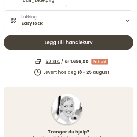
ball_blue.png
Lukking
Easy lock
Legg til i handlekurv
50 Stk.
/
kr 1.695,00
Fri frakt
Levert hos deg
18 - 25 august
Trenger du hjelp?