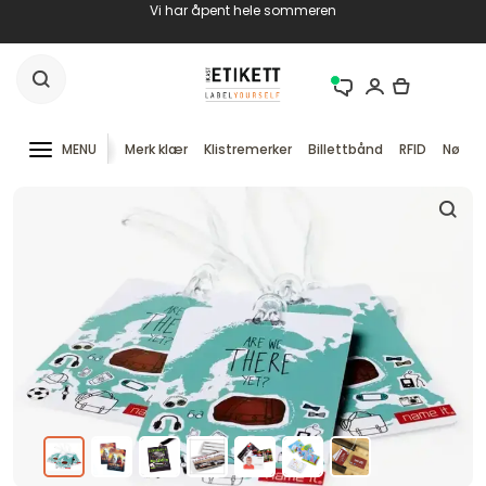
Vi har åpent hele sommeren
MENU
Merk klær
Klistremerker
Billettbånd
RFID
Nøkke