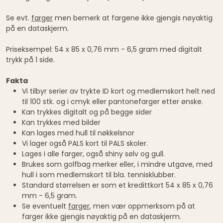
Se evt.
farger
men bemerk at fargene ikke gjengis nøyaktig
på en dataskjerm.
Priseksempel: 54 x 85 x 0,76 mm - 6,5 gram med digitalt
trykk på 1 side.
Fakta
Vi tilbyr serier av trykte ID kort og medlemskort helt ned
til 100 stk. og i cmyk eller pantonefarger etter ønske.
Kan trykkes digitalt og på begge sider
Kan trykkes med bilder
Kan lages med hull til nøkkelsnor
Vi lager også PALS kort til PALS skoler.
Lages i alle farger, også shiny sølv og gull.
Brukes som golfbag merker eller, i mindre utgave, med
hull i som medlemskort til bla. tennisklubber.
Standard størrelsen er som et kredittkort 54 x 85 x 0,76
mm - 6,5 gram.
Se eventuelt
farger
, men vær oppmerksom på at
farger ikke gjengis nøyaktig på en dataskjerm.