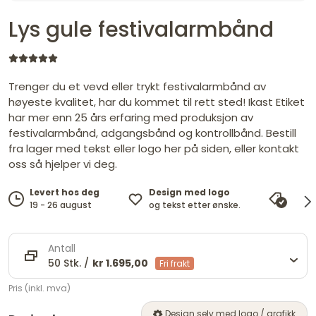
Lys gule festivalarmbånd
Trenger du et vevd eller trykt festivalarmbånd av
høyeste kvalitet, har du kommet til rett sted! Ikast Etiket
har mer enn 25 års erfaring med produksjon av
festivalarmbånd, adgangsbånd og kontrollbånd. Bestill
fra lager med tekst eller logo her på siden, eller kontakt
oss så hjelper vi deg.
Design med logo
Levert hos deg
Pris
og tekst etter ønske.
19 - 26 august
vi ma
Antall
50 Stk. /
kr 1.695,00
Fri frakt
Pris (inkl. mva)
Design selv med logo / grafikk