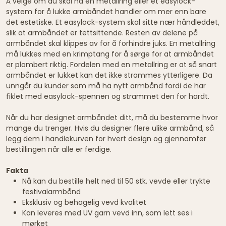
Å velge om du skal ha en metallring eller et easylock-
system for å lukke armbåndet handler om mer enn bare
det estetiske. Et easylock-system skal sitte nær håndleddet,
slik at armbåndet er tettsittende. Resten av delene på
armbåndet skal klippes av for å forhindre juks. En metallring
må lukkes med en krimptang for å sørge for at armbåndet
er plombert riktig. Fordelen med en metallring er at så snart
armbåndet er lukket kan det ikke strammes ytterligere. Da
unngår du kunder som må ha nytt armbånd fordi de har
fiklet med easylock-spennen og strammet den for hardt.
Når du har designet armbåndet ditt, må du bestemme hvor
mange du trenger. Hvis du designer flere ulike armbånd, så
legg dem i handlekurven for hvert design og gjennomfør
bestillingen når alle er ferdige.
Fakta
Nå kan du bestille helt ned til 50 stk. vevde eller trykte
festivalarmbånd
Eksklusiv og behagelig vevd kvalitet
Kan leveres med UV garn vevd inn, som lett ses i
mørket