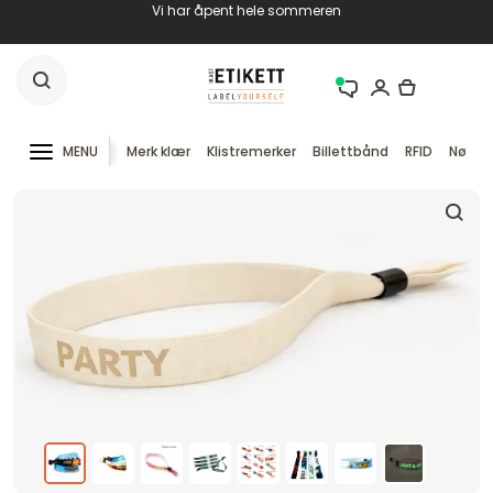
Vi har åpent hele sommeren
MENU
Merk klær
Klistremerker
Billettbånd
RFID
Nøkke