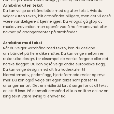
Armbånd uten tekst
Du kan velge armbånd både med og uten tekst. Hvis du
velger «uten tekst», blir armbåndet billigere, men det vil også
være vanskeligere å kjenne igjen. Du vil også gå glipp av
merkevareverdien man oppnår ved å ha firmanavnet eller
navnet på arrangementet på armbåndet.
Armbånd med tekst
Når du velger «armbånd med tekst», kan du designe
armbåndet på flere ulike måter. Du kan velge mellom en
rekke ulike design, for eksempel de norske fargene eller det
norske flagget. Du kan også velge andre europeiske flagg.
Du kan velge design med alt fra hodeskaller til
blomstermotiv, pride-flagg, hjerteformede maler og mye
mer. Du kan også velge din egen tekst som passer til
arrangementet. Det er imidlertid lurt å sørge for at all tekst
er lett å lese. På et smalt armbånd vil kun en liten del av en
lang tekst være synlig til enhver tid.