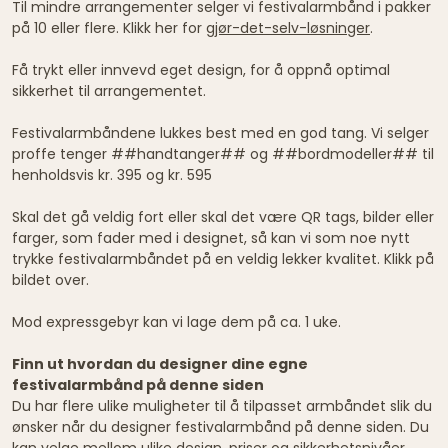
Til mindre arrangementer selger vi festivalarmbånd i pakker
på 10 eller flere. Klikk her for
gjør-det-selv-løsninger
.
Få trykt eller innvevd eget design, for å oppnå optimal
sikkerhet til arrangementet.
Festivalarmbåndene lukkes best med en god tang. Vi selger
proffe tenger ##handtanger## og ##bordmodeller## til
henholdsvis kr. 395 og kr. 595
Skal det gå veldig fort eller skal det være QR tags, bilder eller
farger, som fader med i designet, så kan vi som noe nytt
trykke festivalarmbåndet på en veldig lekker kvalitet. Klikk på
bildet over.
Mod expressgebyr kan vi lage dem på ca. 1 uke.
Finn ut hvordan du designer dine egne
festivalarmbånd på denne siden
Du har flere ulike muligheter til å tilpasset armbåndet slik du
ønsker når du designer festivalarmbånd på denne siden. Du
kan velge mellom ulike design, priser og sikkerhetsnivåer.