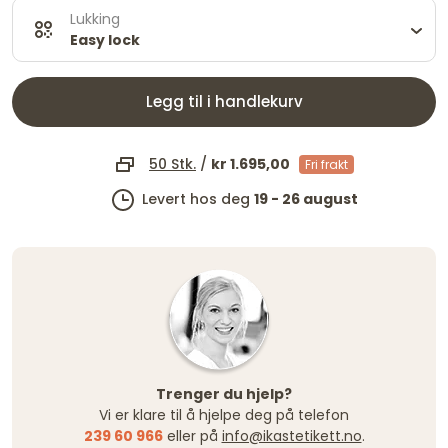
Lukking
Easy lock
Legg til i handlekurv
50 Stk.
/
kr 1.695,00
Fri frakt
Levert hos deg
19 - 26 august
Trenger du hjelp?
Vi er klare til å hjelpe deg på telefon
239 60 966
eller på
info@ikastetikett.no
.