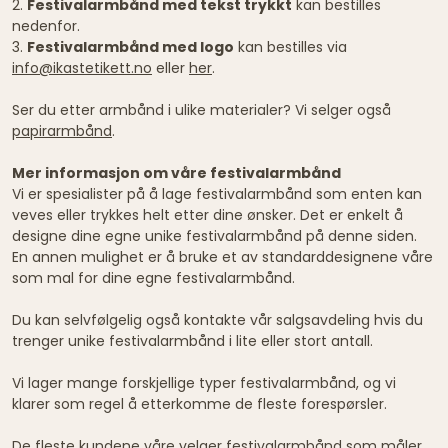
2.
Festivalarmbånd med tekst trykkt
kan bestilles
nedenfor.
3.
Festivalarmbånd med logo
kan bestilles via
info@ikastetikett.no
eller
her
.
Ser du etter armbånd i ulike materialer? Vi selger også
papirarmbånd
.
Mer informasjon om våre festivalarmbånd
Vi er spesialister på å lage festivalarmbånd som enten kan
veves eller trykkes helt etter dine ønsker. Det er enkelt å
designe dine egne unike festivalarmbånd på denne siden.
En annen mulighet er å bruke et av standarddesignene våre
som mal for dine egne festivalarmbånd.
Du kan selvfølgelig også kontakte vår salgsavdeling hvis du
trenger unike festivalarmbånd i lite eller stort antall.
Vi lager mange forskjellige typer festivalarmbånd, og vi
klarer som regel å etterkomme de fleste forespørsler.
De fleste kundene våre velger festivalarmbånd som måler