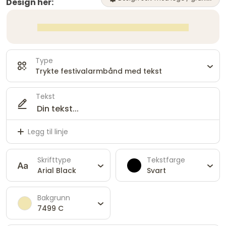
Design her:
Type
Trykte festivalarmbånd med tekst
Tekst
Legg til linje
Skrifttype
Tekstfarge
Arial Black
Svart
Bakgrunn
7499 C