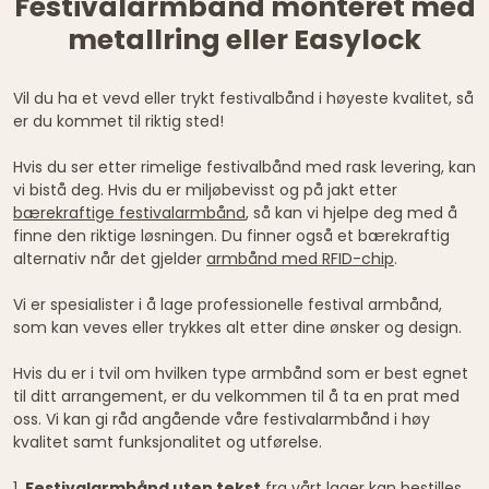
Festivalarmbånd monteret med
metallring eller Easylock
Vil du ha et vevd eller trykt festivalbånd i høyeste kvalitet, så
er du kommet til riktig sted!
Hvis du ser etter rimelige festivalbånd med rask levering, kan
vi bistå deg. Hvis du er miljøbevisst og på jakt etter
bærekraftige festivalarmbånd
, så kan vi hjelpe deg med å
finne den riktige løsningen. Du finner også et bærekraftig
alternativ når det gjelder
armbånd med RFID-chip
.
Vi er spesialister i å lage professionelle festival armbånd,
som kan veves eller trykkes alt etter dine ønsker og design.
Hvis du er i tvil om hvilken type armbånd som er best egnet
til ditt arrangement, er du velkommen til å ta en prat med
oss. Vi kan gi råd angående våre festivalarmbånd i høy
kvalitet samt funksjonalitet og utførelse.
1.
Festivalarmbånd uten tekst
fra vårt lager kan bestilles