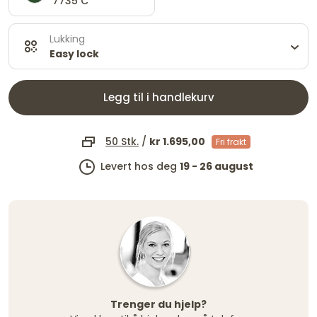
7735 C
Lukking
Easy lock
Legg til i handlekurv
50 Stk.
/
kr 1.695,00
Fri frakt
Levert hos deg
19 - 26 august
Trenger du hjelp?