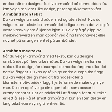
ønsker når du designer festivalarmbånd på denne siden. Du
kan velge mellom ulike design, priser og sikkerhetsnivåer.
Armbånd uten tekst
Du kan velge armbånd både med og uten tekst. Hvis du
velger «uten tekst», blir armbåndet billigere, men det vil også
være vanskeligere å kjenne igjen. Du vil også gå glipp av
merkevareverdien man oppnår ved å ha firmanavnet eller
navnet på arrangementet på armbåndet.
Armbånd med tekst
Når du velger «armbånd med tekst», kan du designe
armbåndet på flere ulike måter. Du kan velge mellom en
rekke ulike design, for eksempel de norske fargene eller det
norske flagget. Du kan også velge andre europeiske flagg.
Du kan velge design med alt fra hodeskaller til
blomstermotiv, pride-flagg, hjerteformede maler og mye
mer. Du kan også velge din egen tekst som passer til
arrangementet. Det er imidlertid lurt å sørge for at all tekst
er lett å lese. På et smalt armbånd vil kun en liten del av en
lang tekst være synlig til enhver tid.