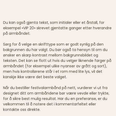
Du kan også gjenta tekst, som initialer eller et årstall, for
eksempel «VIP 20» skrevet gjentatte ganger etter hverandre
på armbåndet.
Sørg for å velge en skrifttype som er godt synlig på den
bakgrunnen du har valgt. Du bør også ta hensyn til om du
ønsker en skarp kontrast mellom bakgrunnsbildet og
teksten. Det kan se flott ut hvis du velger liknende farger på
armbåndet (for eksempel ulike nyanser av grått og sort),
men hvis kontrollørene står i et rom med lite lys, vil det
kanskje ikke være det beste valget.
Når du bestiller festivalarmbånd på nett, vurderer vi ut fra
designet ditt om armbåndene bør være vevde eller trykte,
for å sikre best mulig resultat. Har du en preferanse, er du
velkommen til å notere det i kommentarfeltet eller
kontakte oss direkte.