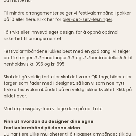
du måtte ha.
Til mindre arrangementer selger vi festivalarmbånd i pakker
på 10 eller flere. Klikk her for
gjør-det-selv-løsninger
.
Få trykt eller innvevd eget design, for å oppnå optimal
sikkerhet til arrangementet.
Festivalarmbåndene lukkes best med en god tang. Vi selger
proffe tenger ##handtanger## og ##bordmodeller## til
henholdsvis kr. 395 og kr. 595
Skal det gå veldig fort eller skal det være QR tags, bilder eller
farger, som fader med i designet, så kan vi som noe nytt
trykke festivalarmbåndet på en veldig lekker kvalitet. Klikk på
bildet over.
Mod expressgebyr kan vi lage dem på ca. 1 uke.
Finn ut hvordan du designer dine egne
festivalarmbånd på denne siden
Du har flere ulike muligheter til å tilpasset armbåndet slik du