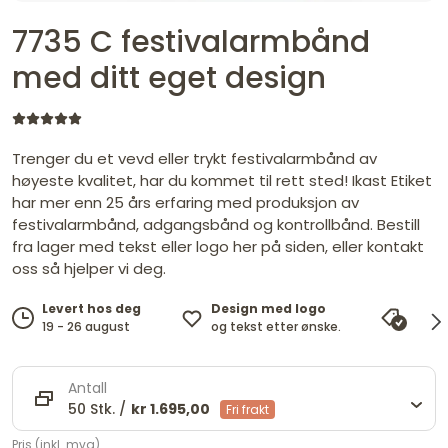
7735 C festivalarmbånd
med ditt eget design
Trenger du et vevd eller trykt festivalarmbånd av
høyeste kvalitet, har du kommet til rett sted! Ikast Etiket
har mer enn 25 års erfaring med produksjon av
festivalarmbånd, adgangsbånd og kontrollbånd. Bestill
fra lager med tekst eller logo her på siden, eller kontakt
oss så hjelper vi deg.
Design med logo
Levert hos deg
Pris
og tekst etter ønske.
19 - 26 august
vi ma
Antall
50 Stk. /
kr 1.695,00
Fri frakt
Pris (inkl. mva)