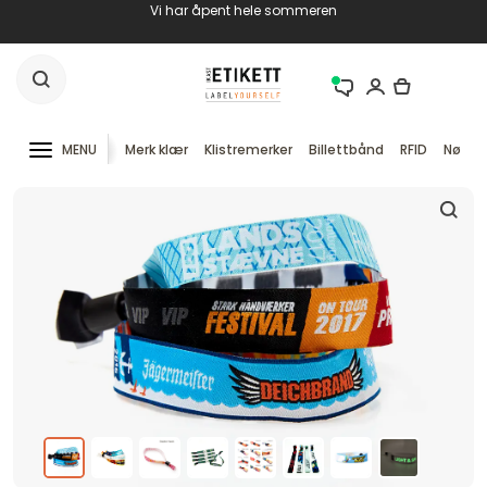
Vi har åpent hele sommeren
MENU
Merk klær
Klistremerker
Billettbånd
RFID
Nøkke