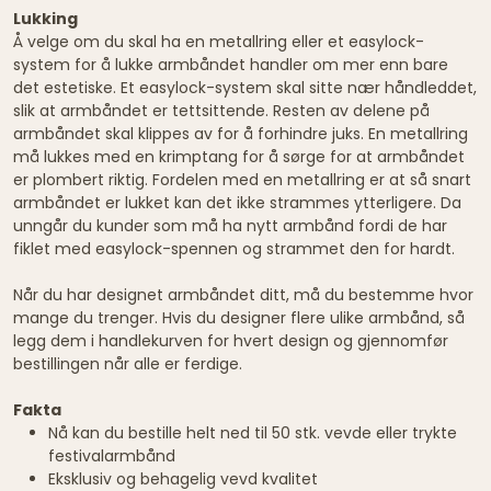
Lukking
Å velge om du skal ha en metallring eller et easylock-
system for å lukke armbåndet handler om mer enn bare
det estetiske. Et easylock-system skal sitte nær håndleddet,
slik at armbåndet er tettsittende. Resten av delene på
armbåndet skal klippes av for å forhindre juks. En metallring
må lukkes med en krimptang for å sørge for at armbåndet
er plombert riktig. Fordelen med en metallring er at så snart
armbåndet er lukket kan det ikke strammes ytterligere. Da
unngår du kunder som må ha nytt armbånd fordi de har
fiklet med easylock-spennen og strammet den for hardt.
Når du har designet armbåndet ditt, må du bestemme hvor
mange du trenger. Hvis du designer flere ulike armbånd, så
legg dem i handlekurven for hvert design og gjennomfør
bestillingen når alle er ferdige.
Fakta
Nå kan du bestille helt ned til 50 stk. vevde eller trykte
festivalarmbånd
Eksklusiv og behagelig vevd kvalitet