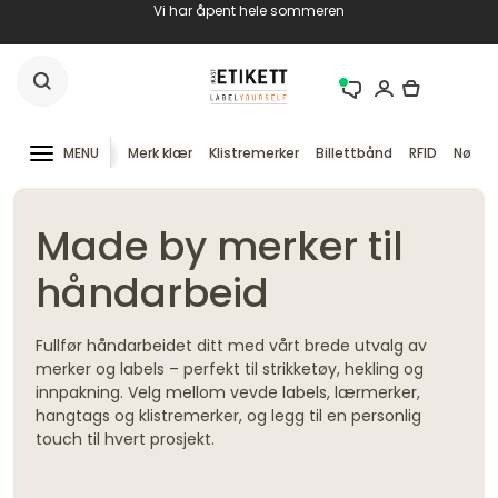
Vi har åpent hele sommeren
MENU
Merk klær
Klistremerker
Billettbånd
RFID
Nøkke
Made by merker til
håndarbeid
Fullfør håndarbeidet ditt med vårt brede utvalg av
merker og labels – perfekt til strikketøy, hekling og
innpakning. Velg mellom vevde labels, lærmerker,
hangtags og klistremerker, og legg til en personlig
touch til hvert prosjekt.