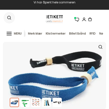
Vi har åpent hele sommeren
MENU
Merk klær
Klistremerker
Billettbånd
RFID
Nøkke