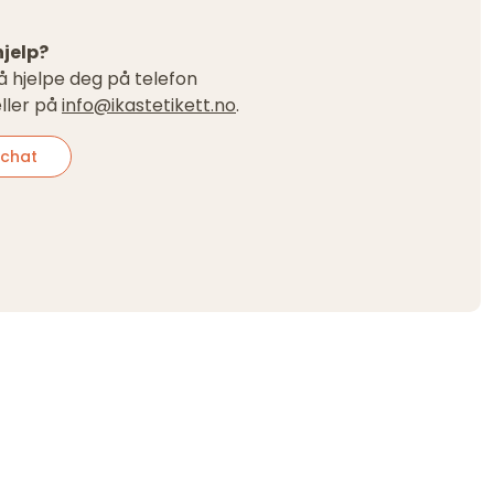
hjelp?
l å hjelpe deg på telefon
ller på
info@ikastetikett.no
.
chat