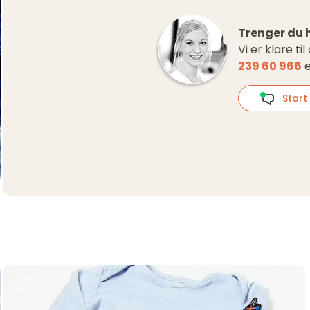
Trenger du 
Vi er klare ti
239 60 966
e
Start 