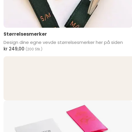
Størrelsesmerker
Design dine egne vevde størrelsesmerker her på siden
kr 249,00
(200 Stk.)