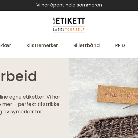
Vi har åpent hele sommeren
 klær
Klistremerker
Billettbånd
RFID
arbeid
ine egne etiketter. Vi har
mer – perfekt til strikke-
lg av symerker for