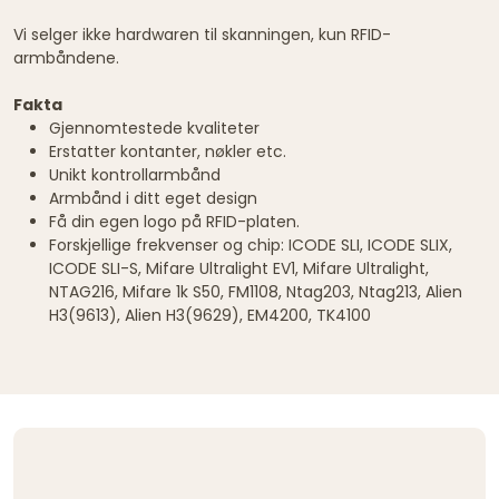
Vi selger ikke hardwaren til skanningen, kun RFID-
armbåndene.
Fakta
Gjennomtestede kvaliteter
Erstatter kontanter, nøkler etc.
Unikt kontrollarmbånd
Armbånd i ditt eget design
Få din egen logo på RFID-platen.
Forskjellige frekvenser og chip: ICODE SLI, ICODE SLIX,
ICODE SLI-S, Mifare Ultralight EV1, Mifare Ultralight,
NTAG216, Mifare 1k S50, FM1108, Ntag203, Ntag213, Alien
H3(9613), Alien H3(9629), EM4200, TK4100