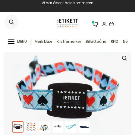
Vi har åpent hele sommeren
MENU
Merk klær
Klistremerker
Billettbånd
RFID
Nøkke