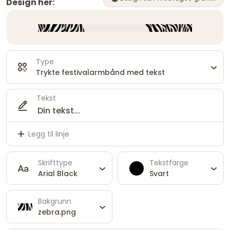
Design her:
Type
Trykte festivalarmbånd med tekst
Tekst
Legg til linje
Skrifttype
Tekstfarge
Arial Black
Svart
Bakgrunn
zebra.png