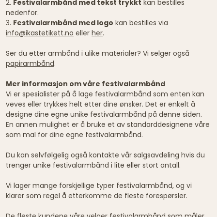
2.
Festivalarmbånd med tekst trykkt
kan bestilles
nedenfor.
3.
Festivalarmbånd med logo
kan bestilles via
info@ikastetikett.no
eller
her
.
Ser du etter armbånd i ulike materialer? Vi selger også
papirarmbånd
.
Mer informasjon om våre festivalarmbånd
Vi er spesialister på å lage festivalarmbånd som enten kan
veves eller trykkes helt etter dine ønsker. Det er enkelt å
designe dine egne unike festivalarmbånd på denne siden.
En annen mulighet er å bruke et av standarddesignene våre
som mal for dine egne festivalarmbånd.
Du kan selvfølgelig også kontakte vår salgsavdeling hvis du
trenger unike festivalarmbånd i lite eller stort antall.
Vi lager mange forskjellige typer festivalarmbånd, og vi
klarer som regel å etterkomme de fleste forespørsler.
De fleste kundene våre velger festivalarmbånd som måler