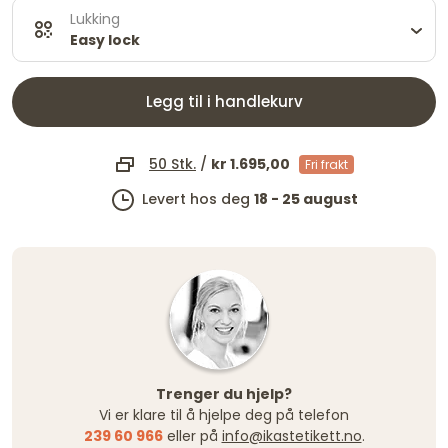
Lukking
Easy lock
Legg til i handlekurv
50 Stk.
/
kr 1.695,00
Fri frakt
Levert hos deg
18 - 25 august
Trenger du hjelp?
Vi er klare til å hjelpe deg på telefon
239 60 966
eller på
info@ikastetikett.no
.