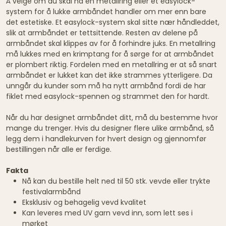
Å velge om du skal ha en metallring eller et easylock-
system for å lukke armbåndet handler om mer enn bare
det estetiske. Et easylock-system skal sitte nær håndleddet,
slik at armbåndet er tettsittende. Resten av delene på
armbåndet skal klippes av for å forhindre juks. En metallring
må lukkes med en krimptang for å sørge for at armbåndet
er plombert riktig. Fordelen med en metallring er at så snart
armbåndet er lukket kan det ikke strammes ytterligere. Da
unngår du kunder som må ha nytt armbånd fordi de har
fiklet med easylock-spennen og strammet den for hardt.
Når du har designet armbåndet ditt, må du bestemme hvor
mange du trenger. Hvis du designer flere ulike armbånd, så
legg dem i handlekurven for hvert design og gjennomfør
bestillingen når alle er ferdige.
Fakta
Nå kan du bestille helt ned til 50 stk. vevde eller trykte
festivalarmbånd
Eksklusiv og behagelig vevd kvalitet
Kan leveres med UV garn vevd inn, som lett ses i
mørket