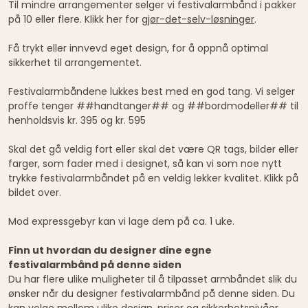
Til mindre arrangementer selger vi festivalarmbånd i pakker
på 10 eller flere. Klikk her for
gjør-det-selv-løsninger
.
Få trykt eller innvevd eget design, for å oppnå optimal
sikkerhet til arrangementet.
Festivalarmbåndene lukkes best med en god tang. Vi selger
proffe tenger ##handtanger## og ##bordmodeller## til
henholdsvis kr. 395 og kr. 595
Skal det gå veldig fort eller skal det være QR tags, bilder eller
farger, som fader med i designet, så kan vi som noe nytt
trykke festivalarmbåndet på en veldig lekker kvalitet. Klikk på
bildet over.
Mod expressgebyr kan vi lage dem på ca. 1 uke.
Finn ut hvordan du designer dine egne
festivalarmbånd på denne siden
Du har flere ulike muligheter til å tilpasset armbåndet slik du
ønsker når du designer festivalarmbånd på denne siden. Du
kan velge mellom ulike design, priser og sikkerhetsnivåer.