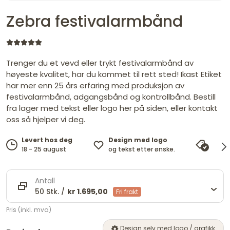
Zebra festivalarmbånd
Trenger du et vevd eller trykt festivalarmbånd av
høyeste kvalitet, har du kommet til rett sted! Ikast Etiket
har mer enn 25 års erfaring med produksjon av
festivalarmbånd, adgangsbånd og kontrollbånd. Bestill
fra lager med tekst eller logo her på siden, eller kontakt
oss så hjelper vi deg.
Design med logo
Levert hos deg
Pris
og tekst etter ønske.
18 - 25 august
vi ma
Antall
50 Stk. /
kr 1.695,00
Fri frakt
Pris (inkl. mva)
Design selv med logo / grafikk