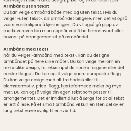
Armbånd uten tekst
Du kan velge armbånd både med og uten tekst. Hvis du
velger «uten tekst», blir armbåndet billigere, men det vil også
være vanskeligere å kjenne igjen. Du vil også gå glipp av
merkevareverdien man oppnår ved å ha firmanavnet eller
navnet på arrangementet på armbåndet.
Armbånd med tekst
Når du velger «armbånd med tekst», kan du designe
armbåndet på flere ulike måter. Du kan velge mellom en
rekke ulike design, for eksempel de norske fargene eller det
norske flagget. Du kan også velge andre europeiske flagg.
Du kan velge design med alt fra hodeskaller til
blomstermotiv, pride-flagg, hjerteformede maler og mye
mer. Du kan også velge din egen tekst som passer til
arrangementet. Det er imidlertid lurt å sørge for at all tekst
er lett å lese. På et smalt armbånd vil kun en liten del av en
lang tekst være synlig til enhver tid.