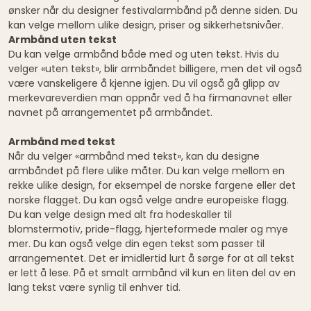
ønsker når du designer festivalarmbånd på denne siden. Du
kan velge mellom ulike design, priser og sikkerhetsnivåer.
Armbånd uten tekst
Du kan velge armbånd både med og uten tekst. Hvis du
velger «uten tekst», blir armbåndet billigere, men det vil også
være vanskeligere å kjenne igjen. Du vil også gå glipp av
merkevareverdien man oppnår ved å ha firmanavnet eller
navnet på arrangementet på armbåndet.
Armbånd med tekst
Når du velger «armbånd med tekst», kan du designe
armbåndet på flere ulike måter. Du kan velge mellom en
rekke ulike design, for eksempel de norske fargene eller det
norske flagget. Du kan også velge andre europeiske flagg.
Du kan velge design med alt fra hodeskaller til
blomstermotiv, pride-flagg, hjerteformede maler og mye
mer. Du kan også velge din egen tekst som passer til
arrangementet. Det er imidlertid lurt å sørge for at all tekst
er lett å lese. På et smalt armbånd vil kun en liten del av en
lang tekst være synlig til enhver tid.