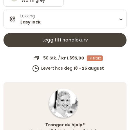
Warm grey
Lukking
Easy lock
Legg til i handlekurv
50 Stk.
/
kr 1.695,00
Fri frakt
Levert hos deg
18 - 25 august
Trenger du hjelp?