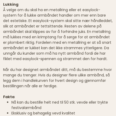
Lukking
Å velge om du skal ha en metallring eller et easylock-
system for å lukke armbåndet handler om mer enn bare
det estetiske. Et easylock-system skal sitte nær håndleddet,
slik at armbåndet er tettsittende. Resten av delene på
armbåndet skal klippes av for å forhindre juks. En metallring
må lukkes med en krimptang for å sørge for at armbåndet
er plombert riktig. Fordelen med en metallring er at så snart
armbåndet er lukket kan det ikke strammes ytterligere. Da
unngår du kunder som må ha nytt armbånd fordi de har
fiklet med easylock-spennen og strammet den for hardt.
Når du har designet armbåndet ditt, må du bestemme hvor
mange du trenger. Hvis du designer flere ulike armbånd, så
legg dem i handlekurven for hvert design og gjennomfør
bestillingen når alle er ferdige.
Fakta
Nå kan du bestille helt ned til 50 stk. vevde eller trykte
festivalarmbånd
Eksklusiv og behagelig vevd kvalitet