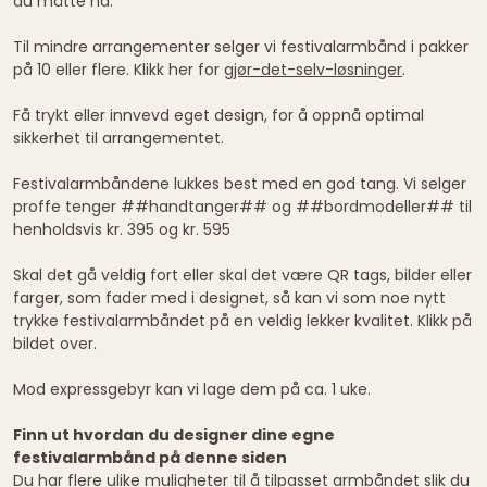
du måtte ha.
Til mindre arrangementer selger vi festivalarmbånd i pakker
på 10 eller flere. Klikk her for
gjør-det-selv-løsninger
.
Få trykt eller innvevd eget design, for å oppnå optimal
sikkerhet til arrangementet.
Festivalarmbåndene lukkes best med en god tang. Vi selger
proffe tenger ##handtanger## og ##bordmodeller## til
henholdsvis kr. 395 og kr. 595
Skal det gå veldig fort eller skal det være QR tags, bilder eller
farger, som fader med i designet, så kan vi som noe nytt
trykke festivalarmbåndet på en veldig lekker kvalitet. Klikk på
bildet over.
Mod expressgebyr kan vi lage dem på ca. 1 uke.
Finn ut hvordan du designer dine egne
festivalarmbånd på denne siden
Du har flere ulike muligheter til å tilpasset armbåndet slik du