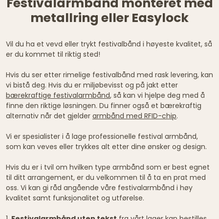
Festivalarmbånd monteret med
metallring eller Easylock
Vil du ha et vevd eller trykt festivalbånd i høyeste kvalitet, så
er du kommet til riktig sted!
Hvis du ser etter rimelige festivalbånd med rask levering, kan
vi bistå deg. Hvis du er miljøbevisst og på jakt etter
bærekraftige festivalarmbånd
, så kan vi hjelpe deg med å
finne den riktige løsningen. Du finner også et bærekraftig
alternativ når det gjelder
armbånd med RFID-chip
.
Vi er spesialister i å lage professionelle festival armbånd,
som kan veves eller trykkes alt etter dine ønsker og design.
Hvis du er i tvil om hvilken type armbånd som er best egnet
til ditt arrangement, er du velkommen til å ta en prat med
oss. Vi kan gi råd angående våre festivalarmbånd i høy
kvalitet samt funksjonalitet og utførelse.
1.
Festivalarmbånd uten tekst
fra vårt lager kan bestilles