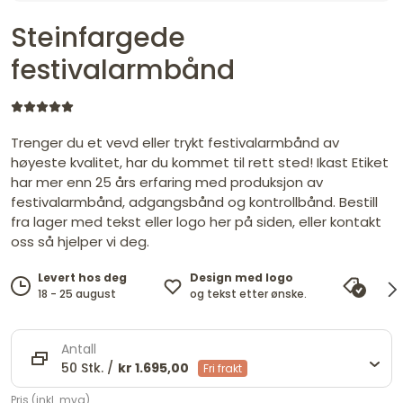
Steinfargede
festivalarmbånd
Trenger du et vevd eller trykt festivalarmbånd av
høyeste kvalitet, har du kommet til rett sted! Ikast Etiket
har mer enn 25 års erfaring med produksjon av
festivalarmbånd, adgangsbånd og kontrollbånd. Bestill
fra lager med tekst eller logo her på siden, eller kontakt
oss så hjelper vi deg.
Design med logo
Levert hos deg
Pris
og tekst etter ønske.
18 - 25 august
vi ma
Antall
50 Stk. /
kr 1.695,00
Fri frakt
Pris (inkl. mva)