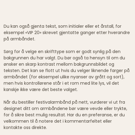
Du kan også gjenta tekst, som initialer eller et årstall, for
eksempel «VIP 20» skrevet gjentatte ganger etter hverandre
på armbåndet.
Sørg for å velge en skrifttype som er godt synlig på den
bakgrunnen du har valgt. Du bør også ta hensyn til om du
ønsker en skarp kontrast mellom bakgrunnsbildet og
teksten. Det kan se flott ut hvis du velger liknende farger på
armbåndet (for eksempel ulike nyanser av grått og sort),
men hvis kontrollørene står i et rom med lite lys, vil det
kanskje ikke være det beste valget.
Når du bestiller festivalarmbånd på nett, vurderer vi ut fra
designet ditt om armbåndene bør være vevde eller trykte,
for å sikre best mulig resultat. Har du en preferanse, er du
velkommen til å notere det i kommentarfeltet eller
kontakte oss direkte.