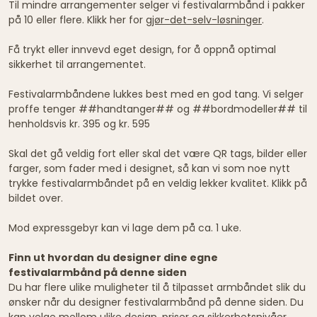
Til mindre arrangementer selger vi festivalarmbånd i pakker
på 10 eller flere. Klikk her for
gjør-det-selv-løsninger
.
Få trykt eller innvevd eget design, for å oppnå optimal
sikkerhet til arrangementet.
Festivalarmbåndene lukkes best med en god tang. Vi selger
proffe tenger ##handtanger## og ##bordmodeller## til
henholdsvis kr. 395 og kr. 595
Skal det gå veldig fort eller skal det være QR tags, bilder eller
farger, som fader med i designet, så kan vi som noe nytt
trykke festivalarmbåndet på en veldig lekker kvalitet. Klikk på
bildet over.
Mod expressgebyr kan vi lage dem på ca. 1 uke.
Finn ut hvordan du designer dine egne
festivalarmbånd på denne siden
Du har flere ulike muligheter til å tilpasset armbåndet slik du
ønsker når du designer festivalarmbånd på denne siden. Du
kan velge mellom ulike design, priser og sikkerhetsnivåer.