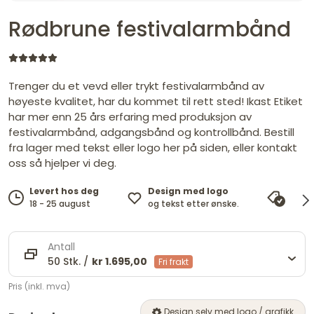
Rødbrune festivalarmbånd
Trenger du et vevd eller trykt festivalarmbånd av
høyeste kvalitet, har du kommet til rett sted! Ikast Etiket
har mer enn 25 års erfaring med produksjon av
festivalarmbånd, adgangsbånd og kontrollbånd. Bestill
fra lager med tekst eller logo her på siden, eller kontakt
oss så hjelper vi deg.
Design med logo
Levert hos deg
Pris
og tekst etter ønske.
18 - 25 august
vi ma
Antall
50 Stk. /
kr 1.695,00
Fri frakt
Pris (inkl. mva)
Design selv med logo / grafikk