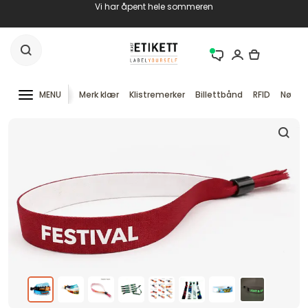
Vi har åpent hele sommeren
MENU
Merk klær
Klistremerker
Billettbånd
RFID
Nøkke