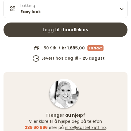
Lukking
Easy lock
Legg til i handlekurv
50 Stk.
/
kr 1.695,00
Fri frakt
Levert hos deg
18 - 25 august
Trenger du hjelp?
Vi er klare til å hjelpe deg på telefon
239 60 966
eller på
info@ikastetikett.no
.