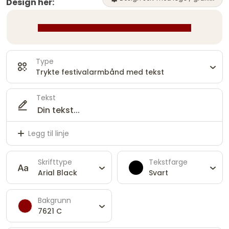
Design her:
Type
Trykte festivalarmbånd med tekst
Tekst
Legg til linje
Skrifttype
Tekstfarge
Arial Black
Svart
Bakgrunn
7621 C