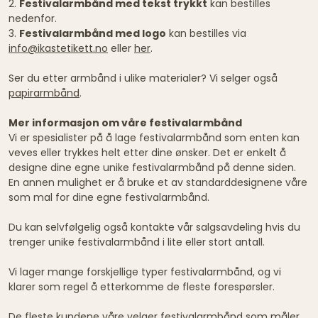
2.
Festivalarmbånd med tekst trykkt
kan bestilles
nedenfor.
3.
Festivalarmbånd med logo
kan bestilles via
info@ikastetikett.no
eller
her
.
Ser du etter armbånd i ulike materialer? Vi selger også
papirarmbånd
.
Mer informasjon om våre festivalarmbånd
Vi er spesialister på å lage festivalarmbånd som enten kan
veves eller trykkes helt etter dine ønsker. Det er enkelt å
designe dine egne unike festivalarmbånd på denne siden.
En annen mulighet er å bruke et av standarddesignene våre
som mal for dine egne festivalarmbånd.
Du kan selvfølgelig også kontakte vår salgsavdeling hvis du
trenger unike festivalarmbånd i lite eller stort antall.
Vi lager mange forskjellige typer festivalarmbånd, og vi
klarer som regel å etterkomme de fleste forespørsler.
De fleste kundene våre velger festivalarmbånd som måler