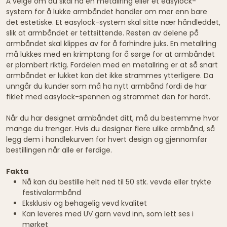
Å velge om du skal ha en metallring eller et easylock-
system for å lukke armbåndet handler om mer enn bare
det estetiske. Et easylock-system skal sitte nær håndleddet,
slik at armbåndet er tettsittende. Resten av delene på
armbåndet skal klippes av for å forhindre juks. En metallring
må lukkes med en krimptang for å sørge for at armbåndet
er plombert riktig. Fordelen med en metallring er at så snart
armbåndet er lukket kan det ikke strammes ytterligere. Da
unngår du kunder som må ha nytt armbånd fordi de har
fiklet med easylock-spennen og strammet den for hardt.
Når du har designet armbåndet ditt, må du bestemme hvor
mange du trenger. Hvis du designer flere ulike armbånd, så
legg dem i handlekurven for hvert design og gjennomfør
bestillingen når alle er ferdige.
Fakta
Nå kan du bestille helt ned til 50 stk. vevde eller trykte
festivalarmbånd
Eksklusiv og behagelig vevd kvalitet
Kan leveres med UV garn vevd inn, som lett ses i
mørket