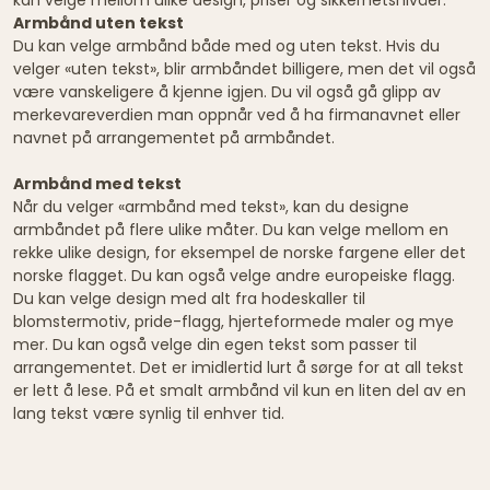
Armbånd uten tekst
Du kan velge armbånd både med og uten tekst. Hvis du
velger «uten tekst», blir armbåndet billigere, men det vil også
være vanskeligere å kjenne igjen. Du vil også gå glipp av
merkevareverdien man oppnår ved å ha firmanavnet eller
navnet på arrangementet på armbåndet.
Armbånd med tekst
Når du velger «armbånd med tekst», kan du designe
armbåndet på flere ulike måter. Du kan velge mellom en
rekke ulike design, for eksempel de norske fargene eller det
norske flagget. Du kan også velge andre europeiske flagg.
Du kan velge design med alt fra hodeskaller til
blomstermotiv, pride-flagg, hjerteformede maler og mye
mer. Du kan også velge din egen tekst som passer til
arrangementet. Det er imidlertid lurt å sørge for at all tekst
er lett å lese. På et smalt armbånd vil kun en liten del av en
lang tekst være synlig til enhver tid.