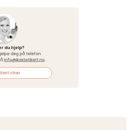
r du hjelp?
 hjelpe deg på telefon
på
info@ikastetikett.no
.
tart chat