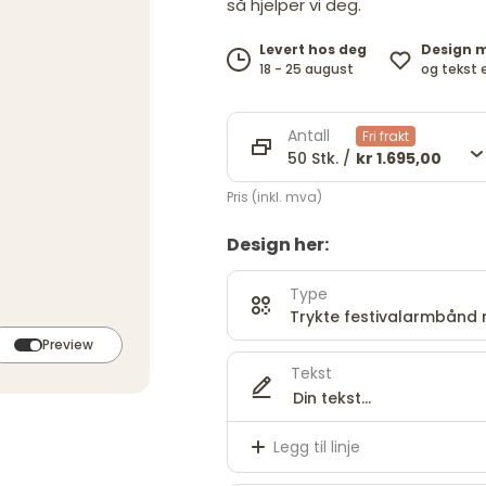
så hjelper vi deg.
Design 
Levert hos deg
og tekst 
18 - 25 august
Antall
Fri frakt
50 Stk. /
kr 1.695,00
Pris (inkl. mva)
Design her:
Type
Trykte festivalarmbånd 
Preview
Tekst
Legg til linje