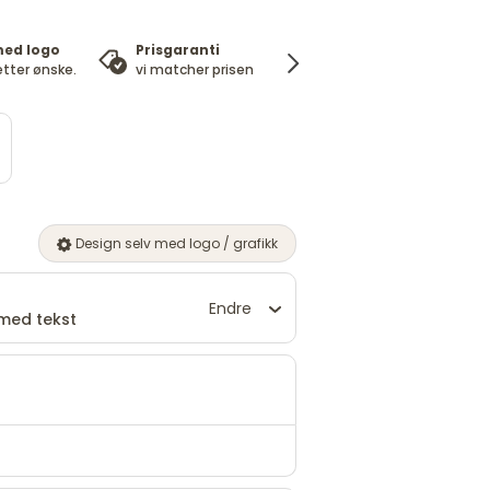
med logo
Prisgaranti
100%
Ek
etter ønske.
vi matcher prisen
fornøydgaranti
pr
Design selv med logo / grafikk
Endre
med tekst