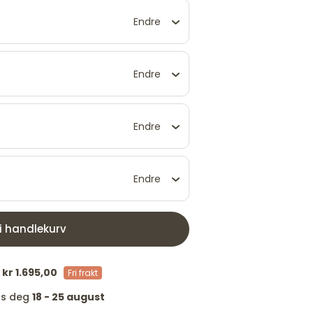
Endre
Endre
Endre
Endre
 i handlekurv
/
kr 1.695,00
Fri frakt
os deg
18 - 25 august