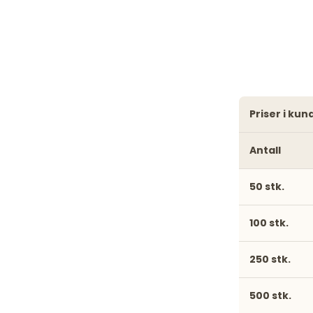
priser i ku
Antall
50 stk.
100 stk.
250 stk.
500 stk.