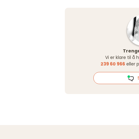
Trenge
Vi er klare til å
239 60 966
eller 
S