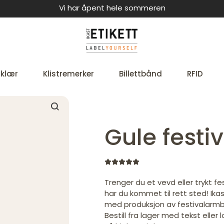
Vi har åpent hele sommeren
 klær
Klistremerker
Billettbånd
RFID
Gule fest
Trenger du et vevd eller trykt f
har du kommet til rett sted! Ikas
med produksjon av festivalarm
Bestill fra lager med tekst eller 