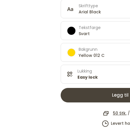
Skrifttype
Arial Black
Tekstfarge
Svart
Bakgrunn
Yellow 012 C
Lukking
Easy lock
Legg til
50 Stk.
Levert h