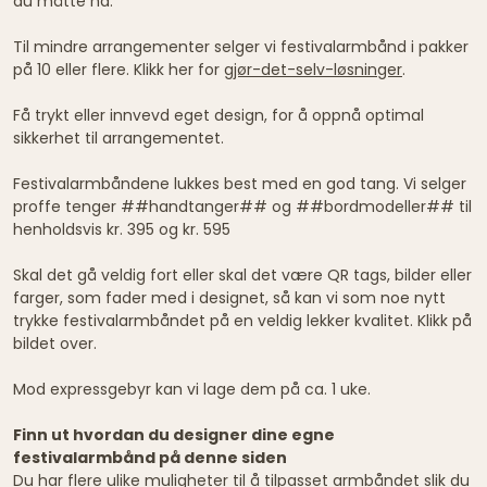
du måtte ha.
Til mindre arrangementer selger vi festivalarmbånd i pakker
på 10 eller flere. Klikk her for
gjør-det-selv-løsninger
.
Få trykt eller innvevd eget design, for å oppnå optimal
sikkerhet til arrangementet.
Festivalarmbåndene lukkes best med en god tang. Vi selger
proffe tenger ##handtanger## og ##bordmodeller## til
henholdsvis kr. 395 og kr. 595
Skal det gå veldig fort eller skal det være QR tags, bilder eller
farger, som fader med i designet, så kan vi som noe nytt
trykke festivalarmbåndet på en veldig lekker kvalitet. Klikk på
bildet over.
Mod expressgebyr kan vi lage dem på ca. 1 uke.
Finn ut hvordan du designer dine egne
festivalarmbånd på denne siden
Du har flere ulike muligheter til å tilpasset armbåndet slik du