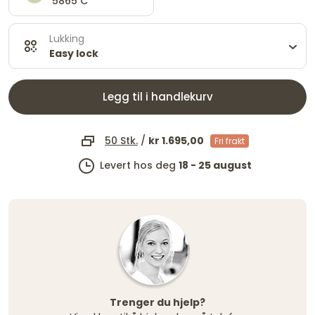
5865 C
Lukking
Easy lock
Legg til i handlekurv
50 Stk.
/
kr 1.695,00
Fri frakt
Levert hos deg
18 - 25 august
Trenger du hjelp?