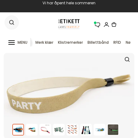
Vi har åpent hele sommeren
MENU
Merk klær
Klistremerker
Billettbånd
RFID
Nøkke