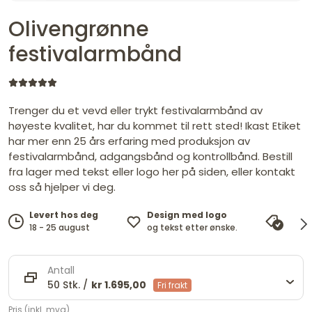
Olivengrønne
festivalarmbånd
Trenger du et vevd eller trykt festivalarmbånd av
høyeste kvalitet, har du kommet til rett sted! Ikast Etiket
har mer enn 25 års erfaring med produksjon av
festivalarmbånd, adgangsbånd og kontrollbånd. Bestill
fra lager med tekst eller logo her på siden, eller kontakt
oss så hjelper vi deg.
Design med logo
Levert hos deg
Pris
og tekst etter ønske.
18 - 25 august
vi ma
Antall
50 Stk. /
kr 1.695,00
Fri frakt
Pris (inkl. mva)