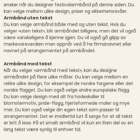
ønsker når du designer festivalarmbånd på denne siden. Du
kan velge mellom ulike design, priser og sikkerhetsnivåer.
Armbånd uten tekst
Du kan velge armbånd både med og uten tekst. Hvis du
velger «uten tekst», blir armbåndet billigere, men det vil også
være vanskeligere å kjenne igjen. Du vil også gå glipp av
merkevareverdien man oppnår ved å ha firmanavnet eller
navnet på arrangementet på armbåndet.
Armbånd med tekst
Når du velger «armbånd med tekst», kan du designe
armbåndet på flere ulike måter. Du kan velge mellom en
rekke ulike design, for eksempel de norske fargene eller det
norske flagget. Du kan også velge andre europeiske flagg.
Du kan velge design med alt fra hodeskaller til
blomstermotiv, pride-flagg, hjerteformede maler og mye
mer. Du kan også velge din egen tekst som passer til
arrangementet. Det er imidlertid lurt å sørge for at all tekst
er lett å lese. På et smalt armbånd vil kun en liten del av en
lang tekst være synlig til enhver tid.