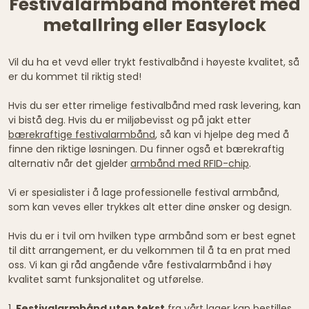
Festivalarmbånd monteret med
metallring eller Easylock
Vil du ha et vevd eller trykt festivalbånd i høyeste kvalitet, så
er du kommet til riktig sted!
Hvis du ser etter rimelige festivalbånd med rask levering, kan
vi bistå deg. Hvis du er miljøbevisst og på jakt etter
bærekraftige festivalarmbånd
, så kan vi hjelpe deg med å
finne den riktige løsningen. Du finner også et bærekraftig
alternativ når det gjelder
armbånd med RFID-chip
.
Vi er spesialister i å lage professionelle festival armbånd,
som kan veves eller trykkes alt etter dine ønsker og design.
Hvis du er i tvil om hvilken type armbånd som er best egnet
til ditt arrangement, er du velkommen til å ta en prat med
oss. Vi kan gi råd angående våre festivalarmbånd i høy
kvalitet samt funksjonalitet og utførelse.
1.
Festivalarmbånd uten tekst
fra vårt lager kan bestilles