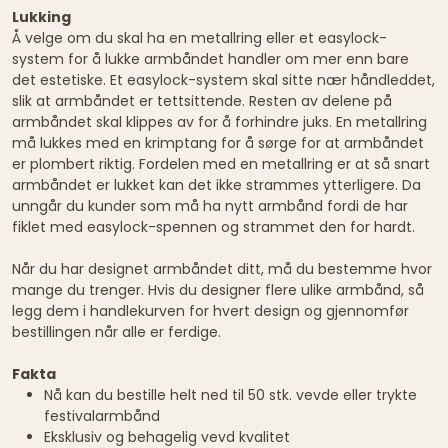
Lukking
Å velge om du skal ha en metallring eller et easylock-
system for å lukke armbåndet handler om mer enn bare
det estetiske. Et easylock-system skal sitte nær håndleddet,
slik at armbåndet er tettsittende. Resten av delene på
armbåndet skal klippes av for å forhindre juks. En metallring
må lukkes med en krimptang for å sørge for at armbåndet
er plombert riktig. Fordelen med en metallring er at så snart
armbåndet er lukket kan det ikke strammes ytterligere. Da
unngår du kunder som må ha nytt armbånd fordi de har
fiklet med easylock-spennen og strammet den for hardt.
Når du har designet armbåndet ditt, må du bestemme hvor
mange du trenger. Hvis du designer flere ulike armbånd, så
legg dem i handlekurven for hvert design og gjennomfør
bestillingen når alle er ferdige.
Fakta
Nå kan du bestille helt ned til 50 stk. vevde eller trykte
festivalarmbånd
Eksklusiv og behagelig vevd kvalitet