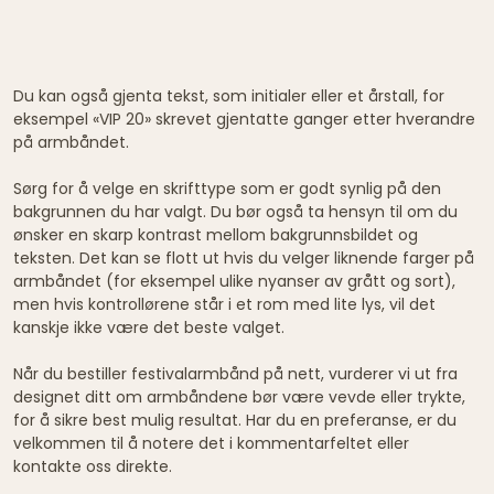
Du kan også gjenta tekst, som initialer eller et årstall, for
eksempel «VIP 20» skrevet gjentatte ganger etter hverandre
på armbåndet.
Sørg for å velge en skrifttype som er godt synlig på den
bakgrunnen du har valgt. Du bør også ta hensyn til om du
ønsker en skarp kontrast mellom bakgrunnsbildet og
teksten. Det kan se flott ut hvis du velger liknende farger på
armbåndet (for eksempel ulike nyanser av grått og sort),
men hvis kontrollørene står i et rom med lite lys, vil det
kanskje ikke være det beste valget.
Når du bestiller festivalarmbånd på nett, vurderer vi ut fra
designet ditt om armbåndene bør være vevde eller trykte,
for å sikre best mulig resultat. Har du en preferanse, er du
velkommen til å notere det i kommentarfeltet eller
kontakte oss direkte.