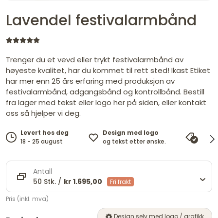
Lavendel festivalarmbånd
Trenger du et vevd eller trykt festivalarmbånd av
høyeste kvalitet, har du kommet til rett sted! Ikast Etiket
har mer enn 25 års erfaring med produksjon av
festivalarmbånd, adgangsbånd og kontrollbånd. Bestill
fra lager med tekst eller logo her på siden, eller kontakt
oss så hjelper vi deg.
Design med logo
Levert hos deg
Pris
og tekst etter ønske.
18 - 25 august
vi ma
Antall
50 Stk. /
kr 1.695,00
Fri frakt
Pris (inkl. mva)
Design selv med logo / grafikk