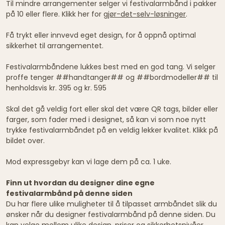
Til mindre arrangementer selger vi festivalarmbånd i pakker
på 10 eller flere. Klikk her for
gjør-det-selv-løsninger
.
Få trykt eller innvevd eget design, for å oppnå optimal
sikkerhet til arrangementet.
Festivalarmbåndene lukkes best med en god tang. Vi selger
proffe tenger ##handtanger## og ##bordmodeller## til
henholdsvis kr. 395 og kr. 595
Skal det gå veldig fort eller skal det være QR tags, bilder eller
farger, som fader med i designet, så kan vi som noe nytt
trykke festivalarmbåndet på en veldig lekker kvalitet. Klikk på
bildet over.
Mod expressgebyr kan vi lage dem på ca. 1 uke.
Finn ut hvordan du designer dine egne
festivalarmbånd på denne siden
Du har flere ulike muligheter til å tilpasset armbåndet slik du
ønsker når du designer festivalarmbånd på denne siden. Du
kan velge mellom ulike design, priser og sikkerhetsnivåer.