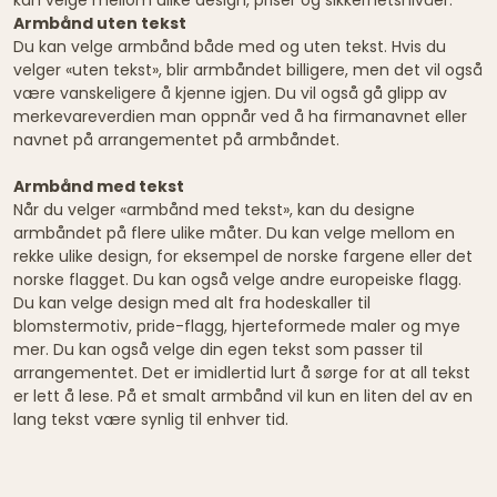
Armbånd uten tekst
Du kan velge armbånd både med og uten tekst. Hvis du
velger «uten tekst», blir armbåndet billigere, men det vil også
være vanskeligere å kjenne igjen. Du vil også gå glipp av
merkevareverdien man oppnår ved å ha firmanavnet eller
navnet på arrangementet på armbåndet.
Armbånd med tekst
Når du velger «armbånd med tekst», kan du designe
armbåndet på flere ulike måter. Du kan velge mellom en
rekke ulike design, for eksempel de norske fargene eller det
norske flagget. Du kan også velge andre europeiske flagg.
Du kan velge design med alt fra hodeskaller til
blomstermotiv, pride-flagg, hjerteformede maler og mye
mer. Du kan også velge din egen tekst som passer til
arrangementet. Det er imidlertid lurt å sørge for at all tekst
er lett å lese. På et smalt armbånd vil kun en liten del av en
lang tekst være synlig til enhver tid.