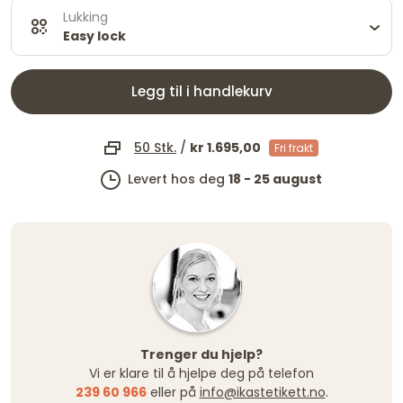
Lukking
Easy lock
Legg til i handlekurv
50 Stk.
/
kr 1.695,00
Fri frakt
Levert hos deg
18 - 25 august
Trenger du hjelp?
Vi er klare til å hjelpe deg på telefon
239 60 966
eller på
info@ikastetikett.no
.