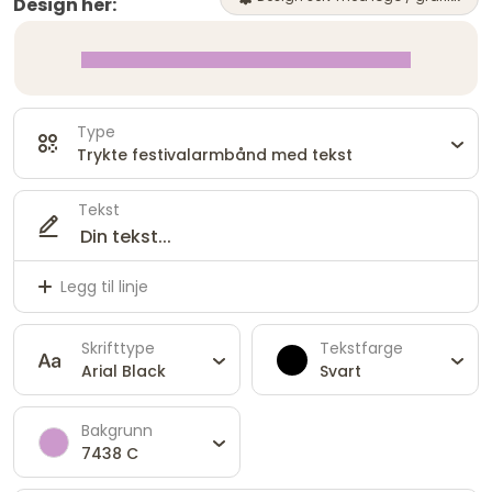
Design her:
Type
Trykte festivalarmbånd med tekst
Tekst
Legg til linje
Skrifttype
Tekstfarge
Arial Black
Svart
Bakgrunn
7438 C