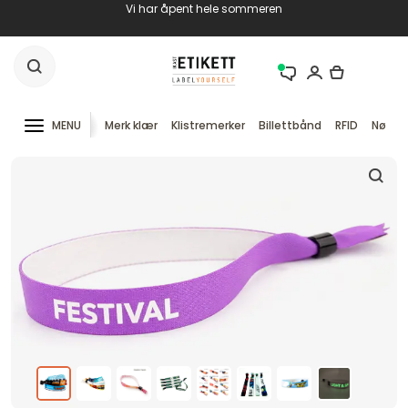
Vi har åpent hele sommeren
MENU
Merk klær
Klistremerker
Billettbånd
RFID
Nøkke