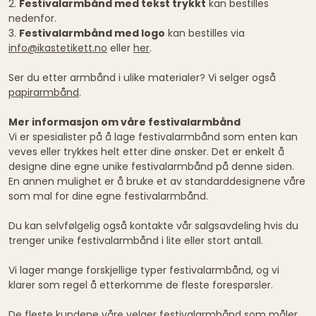
2.
Festivalarmbånd med tekst trykkt
kan bestilles
nedenfor.
3.
Festivalarmbånd med logo
kan bestilles via
info@ikastetikett.no
eller
her
.
Ser du etter armbånd i ulike materialer? Vi selger også
papirarmbånd
.
Mer informasjon om våre festivalarmbånd
Vi er spesialister på å lage festivalarmbånd som enten kan
veves eller trykkes helt etter dine ønsker. Det er enkelt å
designe dine egne unike festivalarmbånd på denne siden.
En annen mulighet er å bruke et av standarddesignene våre
som mal for dine egne festivalarmbånd.
Du kan selvfølgelig også kontakte vår salgsavdeling hvis du
trenger unike festivalarmbånd i lite eller stort antall.
Vi lager mange forskjellige typer festivalarmbånd, og vi
klarer som regel å etterkomme de fleste forespørsler.
De fleste kundene våre velger festivalarmbånd som måler