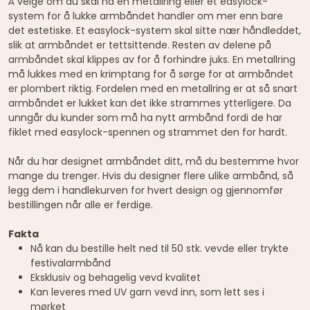
Å velge om du skal ha en metallring eller et easylock-
system for å lukke armbåndet handler om mer enn bare
det estetiske. Et easylock-system skal sitte nær håndleddet,
slik at armbåndet er tettsittende. Resten av delene på
armbåndet skal klippes av for å forhindre juks. En metallring
må lukkes med en krimptang for å sørge for at armbåndet
er plombert riktig. Fordelen med en metallring er at så snart
armbåndet er lukket kan det ikke strammes ytterligere. Da
unngår du kunder som må ha nytt armbånd fordi de har
fiklet med easylock-spennen og strammet den for hardt.
Når du har designet armbåndet ditt, må du bestemme hvor
mange du trenger. Hvis du designer flere ulike armbånd, så
legg dem i handlekurven for hvert design og gjennomfør
bestillingen når alle er ferdige.
Fakta
Nå kan du bestille helt ned til 50 stk. vevde eller trykte
festivalarmbånd
Eksklusiv og behagelig vevd kvalitet
Kan leveres med UV garn vevd inn, som lett ses i
mørket