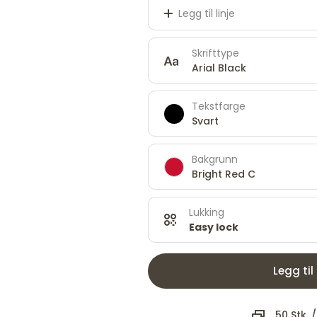
Legg til linje
Skrifttype
Arial Black
Tekstfarge
Svart
Bakgrunn
Bright Red C
Lukking
Easy lock
Legg til
50 Stk.