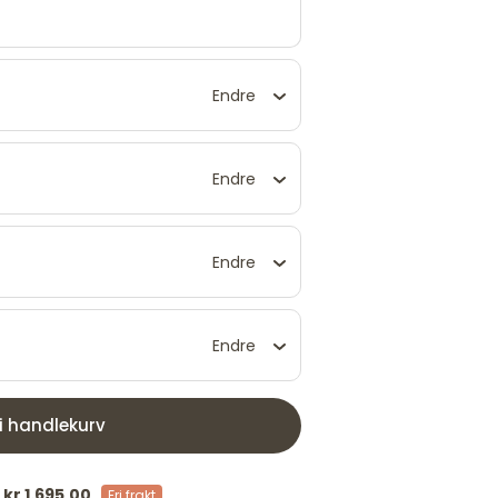
Endre
Endre
Endre
Endre
 i handlekurv
/
kr 1.695,00
Fri frakt