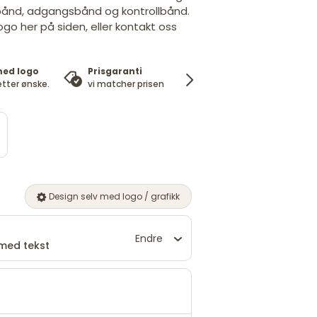
bånd, adgangsbånd og kontrollbånd.
logo her på siden, eller kontakt oss
med logo
Prisgaranti
100%
Ek
etter ønske.
vi matcher prisen
fornøydgaranti
pr
Design selv med logo / grafikk
Endre
med tekst