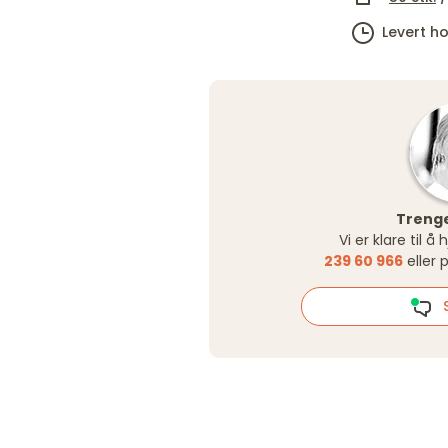
Levert h
Trenge
Vi er klare til å
239 60 966
eller 
S