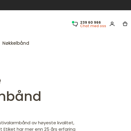
239 60 966
Chat med oss
Nøkkelbånd
e
rmbånd
estivalarmbånd av høyeste kvalitet,
t Etiket har mer enn 25 års erfaring