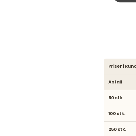
priser i ku
Antall
50 stk.
100 stk.
250 stk.