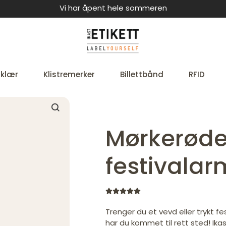
Vi har åpent hele sommeren
 klær
Klistremerker
Billettbånd
RFID
Mørkerød
festivala
Trenger du et vevd eller trykt f
har du kommet til rett sted! Ikas