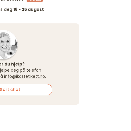
os deg
18 - 25 august
r du hjelp?
 hjelpe deg på telefon
på
info@ikastetikett.no
.
tart chat