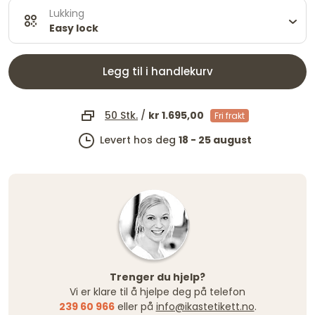
Lukking
Easy lock
Legg til i handlekurv
50 Stk.
/
kr 1.695,00
Fri frakt
Levert hos deg
18 - 25 august
Trenger du hjelp?
Vi er klare til å hjelpe deg på telefon
239 60 966
eller på
info@ikastetikett.no
.