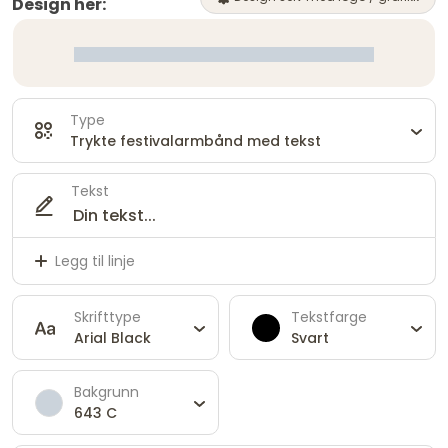
Design her:
Type
Trykte festivalarmbånd med tekst
Tekst
Legg til linje
Skrifttype
Tekstfarge
Arial Black
Svart
Bakgrunn
643 C