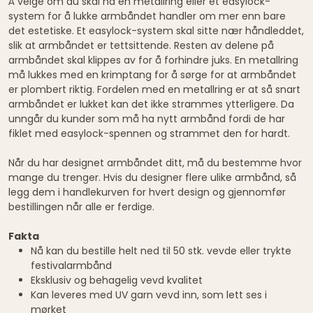
Å velge om du skal ha en metallring eller et easylock-
system for å lukke armbåndet handler om mer enn bare
det estetiske. Et easylock-system skal sitte nær håndleddet,
slik at armbåndet er tettsittende. Resten av delene på
armbåndet skal klippes av for å forhindre juks. En metallring
må lukkes med en krimptang for å sørge for at armbåndet
er plombert riktig. Fordelen med en metallring er at så snart
armbåndet er lukket kan det ikke strammes ytterligere. Da
unngår du kunder som må ha nytt armbånd fordi de har
fiklet med easylock-spennen og strammet den for hardt.
Når du har designet armbåndet ditt, må du bestemme hvor
mange du trenger. Hvis du designer flere ulike armbånd, så
legg dem i handlekurven for hvert design og gjennomfør
bestillingen når alle er ferdige.
Fakta
Nå kan du bestille helt ned til 50 stk. vevde eller trykte
festivalarmbånd
Eksklusiv og behagelig vevd kvalitet
Kan leveres med UV garn vevd inn, som lett ses i
mørket