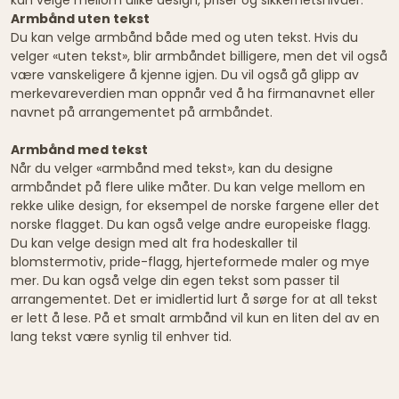
Armbånd uten tekst
Du kan velge armbånd både med og uten tekst. Hvis du
velger «uten tekst», blir armbåndet billigere, men det vil også
være vanskeligere å kjenne igjen. Du vil også gå glipp av
merkevareverdien man oppnår ved å ha firmanavnet eller
navnet på arrangementet på armbåndet.
Armbånd med tekst
Når du velger «armbånd med tekst», kan du designe
armbåndet på flere ulike måter. Du kan velge mellom en
rekke ulike design, for eksempel de norske fargene eller det
norske flagget. Du kan også velge andre europeiske flagg.
Du kan velge design med alt fra hodeskaller til
blomstermotiv, pride-flagg, hjerteformede maler og mye
mer. Du kan også velge din egen tekst som passer til
arrangementet. Det er imidlertid lurt å sørge for at all tekst
er lett å lese. På et smalt armbånd vil kun en liten del av en
lang tekst være synlig til enhver tid.