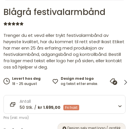
Blågrå festivalarmbånd
Trenger du et vevd eller trykt festivalarmbånd av
høyeste kvalitet, har du kommet til rett sted! Ikast Etiket
har mer enn 25 års erfaring med produksjon av
festivalarmbånd, adgangsbånd og kontrollbånd. Bestill
fra lager med tekst eller logo her på siden, eller kontakt
oss så hjelper vi deg.
Design med logo
Levert hos deg
Pris
og tekst etter ønske.
18 - 25 august
vi ma
Antall
50 Stk. /
kr 1.695,00
Fri frakt
Pris (inkl. mva)
Design selv med logo / grafikk