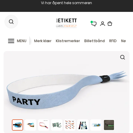
Vi har åpent hele sommeren
MENU
Merk klær
Klistremerker
Billettbånd
RFID
Nøkke