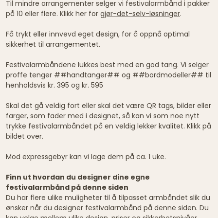
Til mindre arrangementer selger vi festivalarmbånd i pakker
på 10 eller flere. Klikk her for
gjør-det-selv-løsninger
.
Få trykt eller innvevd eget design, for å oppnå optimal
sikkerhet til arrangementet.
Festivalarmbåndene lukkes best med en god tang. Vi selger
proffe tenger ##handtanger## og ##bordmodeller## til
henholdsvis kr. 395 og kr. 595
Skal det gå veldig fort eller skal det være QR tags, bilder eller
farger, som fader med i designet, så kan vi som noe nytt
trykke festivalarmbåndet på en veldig lekker kvalitet. Klikk på
bildet over.
Mod expressgebyr kan vi lage dem på ca. 1 uke.
Finn ut hvordan du designer dine egne
festivalarmbånd på denne siden
Du har flere ulike muligheter til å tilpasset armbåndet slik du
ønsker når du designer festivalarmbånd på denne siden. Du
kan velge mellom ulike design, priser og sikkerhetsnivåer.