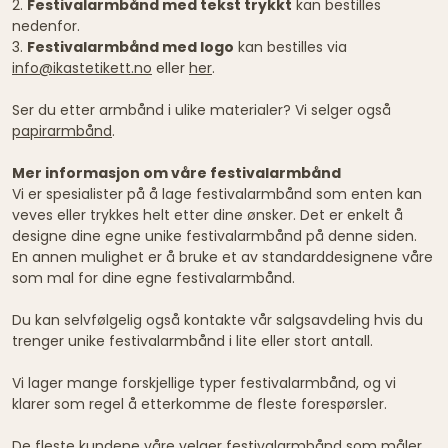
2.
Festivalarmbånd med tekst trykkt
kan bestilles
nedenfor.
3.
Festivalarmbånd med logo
kan bestilles via
info@ikastetikett.no
eller
her
.
Ser du etter armbånd i ulike materialer? Vi selger også
papirarmbånd
.
Mer informasjon om våre festivalarmbånd
Vi er spesialister på å lage festivalarmbånd som enten kan
veves eller trykkes helt etter dine ønsker. Det er enkelt å
designe dine egne unike festivalarmbånd på denne siden.
En annen mulighet er å bruke et av standarddesignene våre
som mal for dine egne festivalarmbånd.
Du kan selvfølgelig også kontakte vår salgsavdeling hvis du
trenger unike festivalarmbånd i lite eller stort antall.
Vi lager mange forskjellige typer festivalarmbånd, og vi
klarer som regel å etterkomme de fleste forespørsler.
De fleste kundene våre velger festivalarmbånd som måler