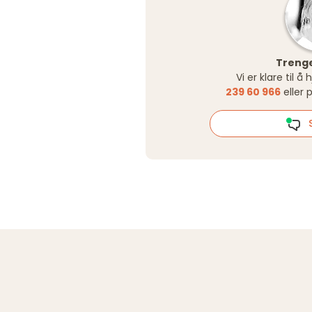
Trenge
Vi er klare til å
239 60 966
eller 
S