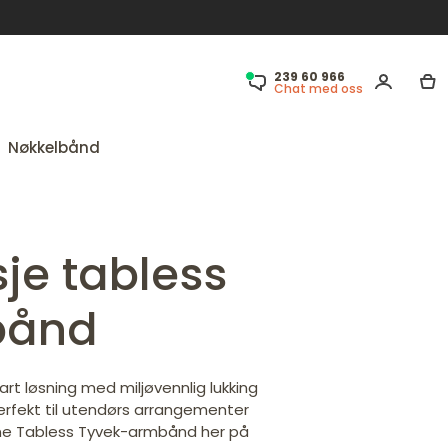
239 60 966
Chat med oss
Nøkkelbånd
je tabless
bånd
t løsning med miljøvennlig lukking
Perfekt til utendørs arrangementer
ine Tabless Tyvek-armbånd her på