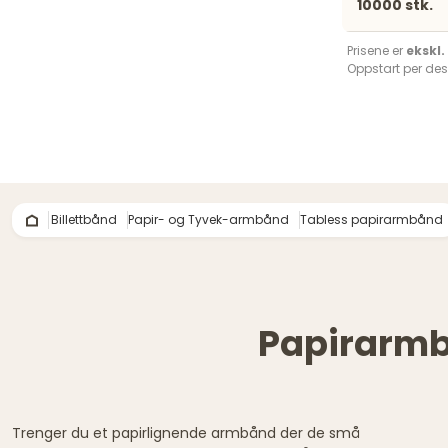
10000 stk.
Prisene er
ekskl
Oppstart per des
Billettbånd
Papir- og Tyvek-armbånd
Tabless papirarmbånd
Papirarmbå
Trenger du et papirlignende armbånd der de små