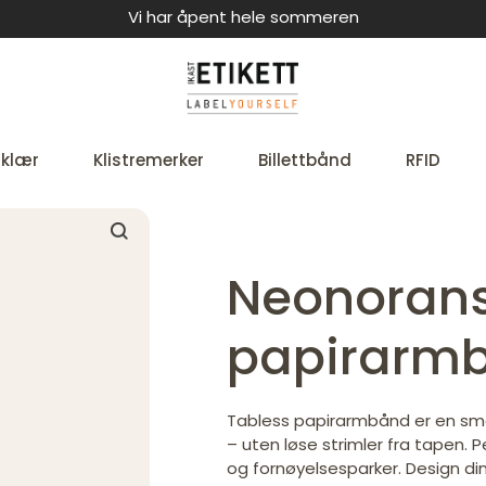
Vi har åpent hele sommeren
 klær
Klistremerker
Billettbånd
RFID
Neonorans
papirarm
Tabless papirarmbånd er en smar
– uten løse strimler fra tapen. 
og fornøyelsesparker. Design d