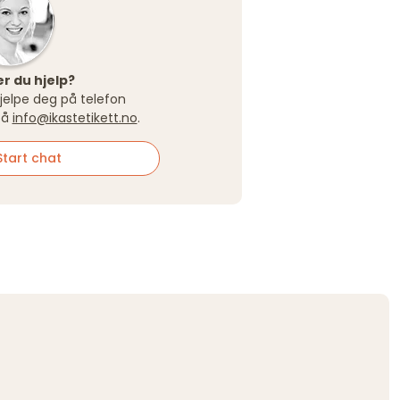
r du hjelp?
 hjelpe deg på telefon
på
info@ikastetikett.no
.
tart chat