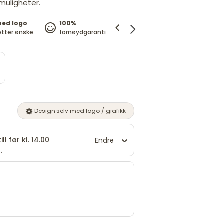
 muligheter.
med logo
100%
Prisgaranti
etter ønske.
fornøydgaranti
vi matcher prisen
Design selv med logo / grafikk
ll før kl. 14.00
Endre
.