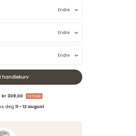
Endre
Endre
Endre
 i handlekurv
/
kr 309,00
Fri frakt
hos deg
11 - 12 august