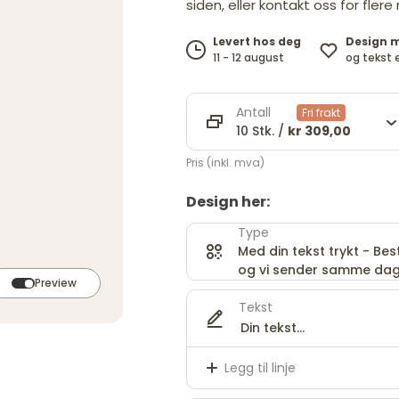
siden, eller kontakt oss for flere
Design 
Levert hos deg
og tekst 
11 - 12 august
Antall
Fri frakt
10 Stk. /
kr 309,00
Pris (inkl. mva)
Design her:
Type
Med din tekst trykt - Besti
og vi sender samme dag
Preview
Tekst
Legg til linje