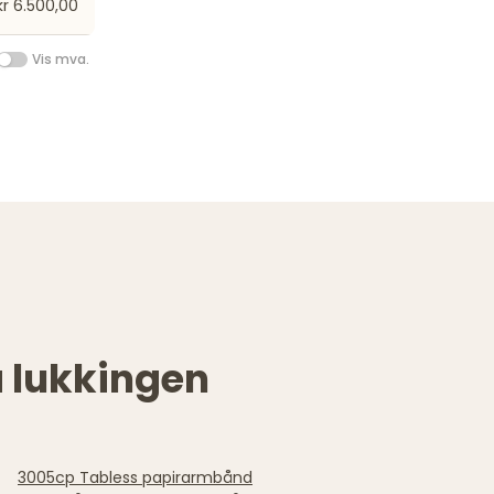
kr 6.500,00
Vis mva.
a lukkingen
3005cp Tabless papirarmbånd