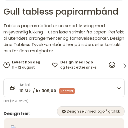
Gull tabless papirarmbånd
Tabless papirarmbånd er en smart løsning med
miljøvennlig lukking – uten løse strimler fra tapen. Perfekt
til utendørs arrangementer og fornøyelsesparker. Design
dine Tabless Tyvek-armbånd her på siden, eller kontakt
oss for flere muligheter.
Design med logo
Levert hos deg
100%
og tekst etter ønske.
11 - 12 august
fornø
Antall
10 Stk. /
kr 309,00
Fri frakt
Pris (inkl. mva)
Design selv med logo / grafikk
Design her: