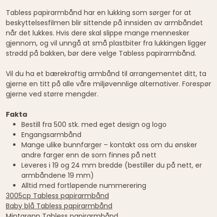
Tabless papirarmbånd har en lukking som sørger for at
beskyttelsesfilmen blir sittende på innsiden av armbåndet
når det lukkes. Hvis dere skal slippe mange mennesker
gjennom, og vil unngå at små plastbiter fra lukkingen ligger
strødd på bakken, bør dere velge Tabless papirarmbånd.
Vil du ha et bærekraftig armbånd til arrangementet ditt, ta
gjerne en titt på alle våre miljøvennlige alternativer. Forespør
gjerne ved større mengder.
Fakta
Bestill fra 500 stk. med eget design og logo
Engangsarmbånd
Mange ulike bunnfarger – kontakt oss om du ønsker
andre farger enn de som finnes på nett
Leveres i 19 og 24 mm bredde (bestiller du på nett, er
armbåndene 19 mm)
Alltid med fortløpende nummerering
3005cp Tabless papirarmbånd
Baby blå Tabless papirarmbånd
Mintgrønn Tabless papirarmbånd