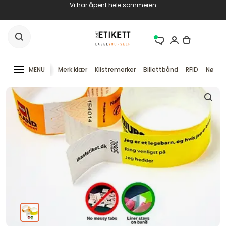
Vi har åpent hele sommeren
MENU
Merk klær
Klistremerker
Billettbånd
RFID
Nøkke