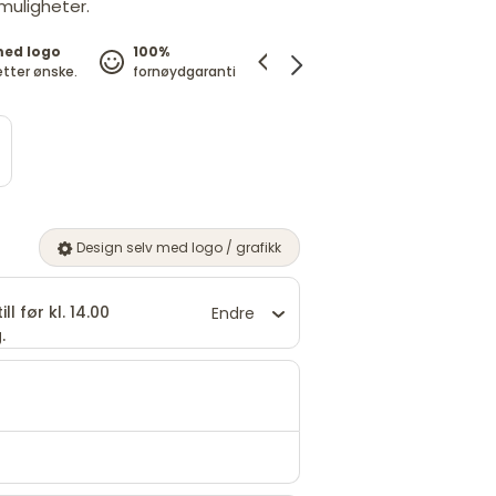
 muligheter.
med logo
100%
Prisgaranti
etter ønske.
fornøydgaranti
vi matcher prisen
Design selv med logo / grafikk
ll før kl. 14.00
Endre
.