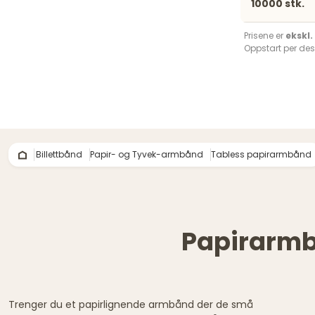
10000 stk.
Prisene er
ekskl
Oppstart per des
Billettbånd
Papir- og Tyvek-armbånd
Tabless papirarmbånd
Papirarmbå
Trenger du et papirlignende armbånd der de små