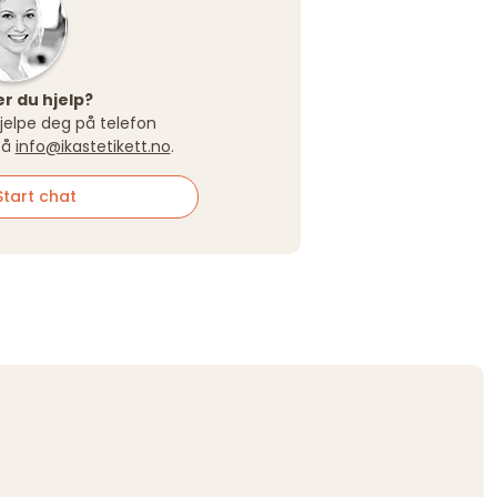
r du hjelp?
 hjelpe deg på telefon
på
info@ikastetikett.no
.
tart chat