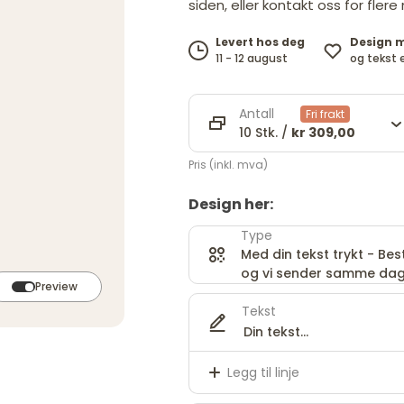
siden, eller kontakt oss for flere
Design 
Levert hos deg
og tekst 
11 - 12 august
Antall
Fri frakt
10 Stk. /
kr 309,00
Pris (inkl. mva)
Design her:
Type
Med din tekst trykt - Besti
og vi sender samme dag
Preview
Tekst
Legg til linje