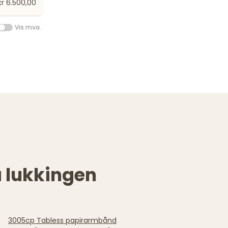
kr 6.500,00
Vis mva.
a lukkingen
3005cp Tabless papirarmbånd