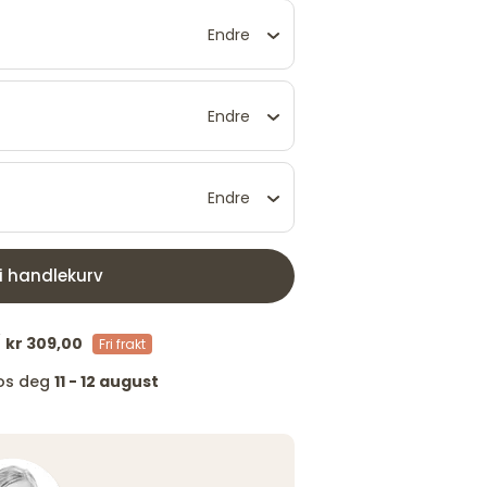
Endre
Endre
Endre
 i handlekurv
/
kr 309,00
Fri frakt
hos deg
11 - 12 august