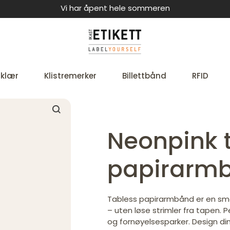
Vi har åpent hele sommeren
 klær
Klistremerker
Billettbånd
RFID
Neonpink 
papirarm
Tabless papirarmbånd er en smar
– uten løse strimler fra tapen. 
og fornøyelsesparker. Design d