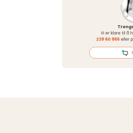
Trenge
Vi er klare til å
239 60 966
eller 
S