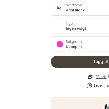
Skrifttype
Arial Black
Figur
Ingen valgt
Bakgrunn
Neonpink
Legg til
10 Stk.
Levert 