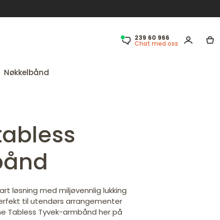
239 60 966
Chat med oss
Nøkkelbånd
tabless
bånd
t løsning med miljøvennlig lukking
Perfekt til utendørs arrangementer
ine Tabless Tyvek-armbånd her på