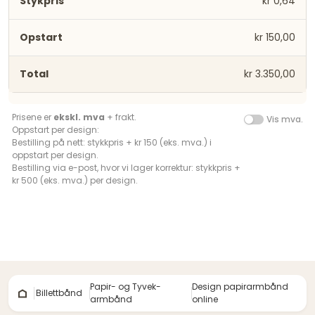
kr 0,64
kr 150,00
kr 3.350,00
Prisene er
ekskl. mva
+ frakt.
Vis mva.
Oppstart per design:
Bestilling på nett: stykkpris + kr 150 (eks. mva.) i
oppstart per design.
Bestilling via e-post, hvor vi lager korrektur: stykkpris +
kr 500 (eks. mva.) per design.
Papir- og Tyvek-
Design papirarmbånd
Billettbånd
armbånd
online