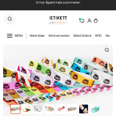
Vi har åpent hele sommeren
MENU
Merk klær
Klistremerker
Billettbånd
RFID
Nøkke