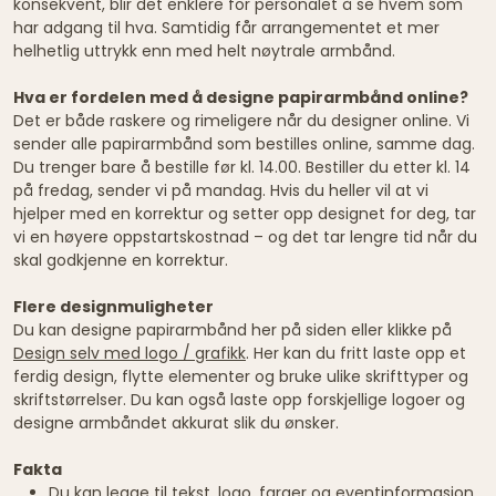
konsekvent, blir det enklere for personalet å se hvem som
har adgang til hva. Samtidig får arrangementet et mer
helhetlig uttrykk enn med helt nøytrale armbånd.
Hva er fordelen med å designe papirarmbånd online?
Det er både raskere og rimeligere når du designer online. Vi
sender alle papirarmbånd som bestilles online, samme dag.
Du trenger bare å bestille før kl. 14.00. Bestiller du etter kl. 14
på fredag, sender vi på mandag. Hvis du heller vil at vi
hjelper med en korrektur og setter opp designet for deg, tar
vi en høyere oppstartskostnad – og det tar lengre tid når du
skal godkjenne en korrektur.
Flere designmuligheter
Du kan designe papirarmbånd her på siden eller klikke på
Design selv med logo / grafikk
. Her kan du fritt laste opp et
ferdig design, flytte elementer og bruke ulike skrifttyper og
skriftstørrelser. Du kan også laste opp forskjellige logoer og
designe armbåndet akkurat slik du ønsker.
Fakta
Du kan legge til tekst, logo, farger og eventinformasjon.