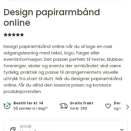
Design papirarmbånd
online
Design papirarmbånd online når du vil lage en rask
adgangsløsning med tekst, logo, farger eller
eventinformasjon. Det passer perfekt til fester, klubber,
foreninger, skoler og events der armbåndet skal være
tydelig, praktisk og passe til arrangementets visuelle
uttrykk fra start til slutt. Når du designer papirarmbånd
online, får du alltid den laveste prisen og korteste
produksjonstiden.
Gratis frakt
Design 
Bestill før kl. 14
fra kr. 299
og tekst 
Så sender vi i dag!*
Antall