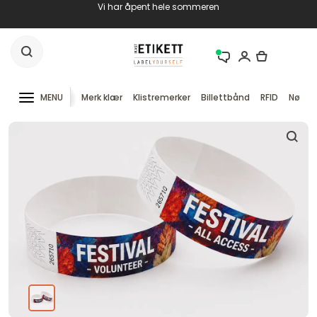
Vi har åpent hele sommeren
MENU
Merk klær
Klistremerker
Billettbånd
RFID
Nøkke