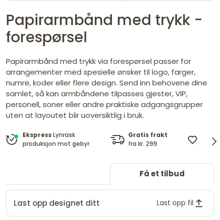
Papirarmbånd med trykk -
forespørsel
Papirarmbånd med trykk via forespørsel passer for
arrangementer med spesielle ønsker til logo, farger,
numre, koder eller flere design. Send inn behovene dine
samlet, så kan armbåndene tilpasses gjester, VIP,
personell, soner eller andre praktiske adgangsgrupper
uten at layoutet blir uoversiktlig i bruk.
Gratis frakt
Desi
Ekspress
Lynrask
fra kr. 299
og te
produksjon mot gebyr.
Få et tilbud
Last opp designet ditt
Last opp fil