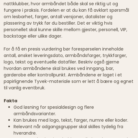
nattklubber, hvor armbåndet både skal se riktig ut og
fungere i praksis. Fordelen er at du kan få avklart spørsmål
om lesbarhet, farger, antall versjoner, datalister og
plassering av trykk før du bestiller. Det er viktig hvis
personellet skal kunne skille mellom gjester, personell, VIP,
backstage eller ulike dager.
For å få en presis vurdering bør forespørselen inneholde
antall, ønsket leveringsdato, armbåndsfarger, trykkfarger,
logo, tekst og eventuelle datafiler. Beskriv også gjerne
hvordan armbåndene skal brukes ved inngang, bar,
garderobe eller kontrollpunkt. Armbåndene er laget i et
papirlignende Tyvek-materiale som er lett å bære og egnet
til vanlig eventbruk.
Fakta
God løsning for spesialdesign og flere
armbåndsvarianter.
Kan brukes med logo, tekst, farger, numre eller koder.
Relevant når adgangsgrupper skal skilles tydelig fra
hverandre.