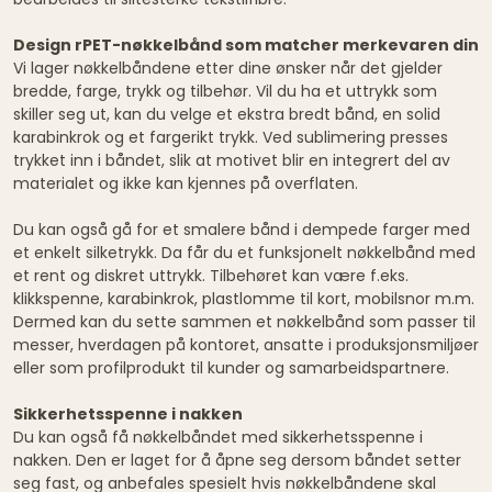
Design rPET-nøkkelbånd som matcher merkevaren din
Vi lager nøkkelbåndene etter dine ønsker når det gjelder
bredde, farge, trykk og tilbehør. Vil du ha et uttrykk som
skiller seg ut, kan du velge et ekstra bredt bånd, en solid
karabinkrok og et fargerikt trykk. Ved sublimering presses
trykket inn i båndet, slik at motivet blir en integrert del av
materialet og ikke kan kjennes på overflaten.
Du kan også gå for et smalere bånd i dempede farger med
et enkelt silketrykk. Da får du et funksjonelt nøkkelbånd med
et rent og diskret uttrykk. Tilbehøret kan være f.eks.
klikkspenne, karabinkrok, plastlomme til kort, mobilsnor m.m.
Dermed kan du sette sammen et nøkkelbånd som passer til
messer, hverdagen på kontoret, ansatte i produksjonsmiljøer
eller som profilprodukt til kunder og samarbeidspartnere.
Sikkerhetsspenne i nakken
Du kan også få nøkkelbåndet med sikkerhetsspenne i
nakken. Den er laget for å åpne seg dersom båndet setter
seg fast, og anbefales spesielt hvis nøkkelbåndene skal