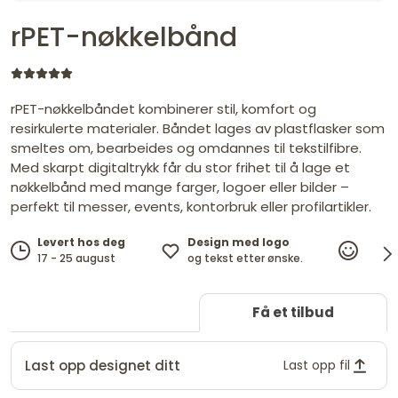
rPET-nøkkelbånd
rPET-nøkkelbåndet kombinerer stil, komfort og
resirkulerte materialer. Båndet lages av plastflasker som
smeltes om, bearbeides og omdannes til tekstilfibre.
Med skarpt digitaltrykk får du stor frihet til å lage et
nøkkelbånd med mange farger, logoer eller bilder –
perfekt til messer, events, kontorbruk eller profilartikler.
Design med logo
Levert hos deg
100%
og tekst etter ønske.
17 - 25 august
fornø
Få et tilbud
Last opp designet ditt
Last opp fil