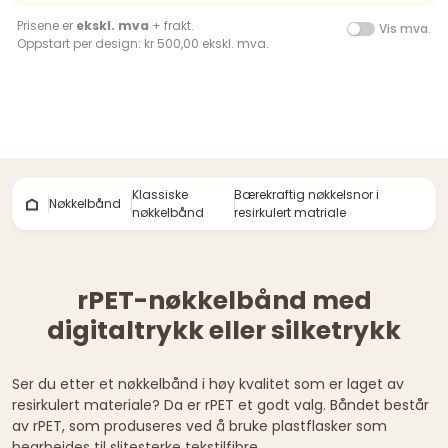
Prisene er
ekskl. mva
+ frakt.
Vis mva.
Oppstart per design: kr 500,00 ekskl. mva.
Klassiske
Bærekraftig nøkkelsnor i
Nøkkelbånd
nøkkelbånd
resirkulert matriale
rPET-nøkkelbånd med
digitaltrykk eller silketrykk
Ser du etter et nøkkelbånd i høy kvalitet som er laget av
resirkulert materiale? Da er rPET et godt valg. Båndet består
av rPET, som produseres ved å bruke plastflasker som
bearbeides til slitesterke tekstilfibre.