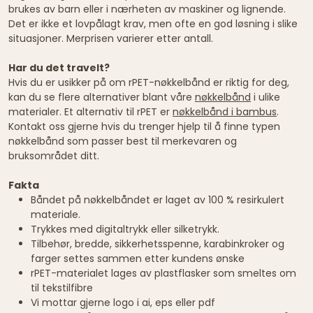
brukes av barn eller i nærheten av maskiner og lignende.
Det er ikke et lovpålagt krav, men ofte en god løsning i slike
situasjoner. Merprisen varierer etter antall.
Har du det travelt?
Hvis du er usikker på om rPET-nøkkelbånd er riktig for deg,
kan du se flere alternativer blant våre
nøkkelbånd
i ulike
materialer. Et alternativ til rPET er
nøkkelbånd i bambus
.
Kontakt oss gjerne hvis du trenger hjelp til å finne typen
nøkkelbånd som passer best til merkevaren og
bruksområdet ditt.
Fakta
Båndet på nøkkelbåndet er laget av 100 % resirkulert
materiale.
Trykkes med digitaltrykk eller silketrykk.
Tilbehør, bredde, sikkerhetsspenne, karabinkroker og
farger settes sammen etter kundens ønske
rPET-materialet lages av plastflasker som smeltes om
til tekstilfibre
Vi mottar gjerne logo i ai, eps eller pdf