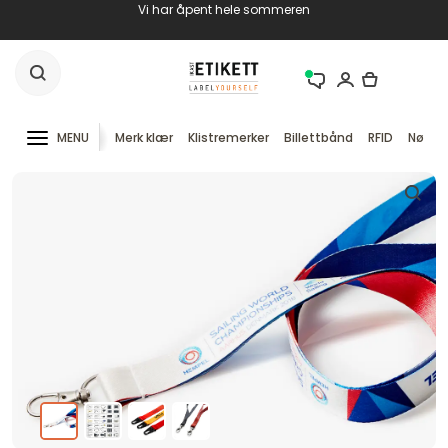
Vi har åpent hele sommeren
MENU
Merk klær
Klistremerker
Billettbånd
RFID
Nøkke