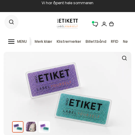
Vi har åpent hele sommeren
MENU
Merk klær
Klistremerker
Billettbånd
RFID
Nøkke