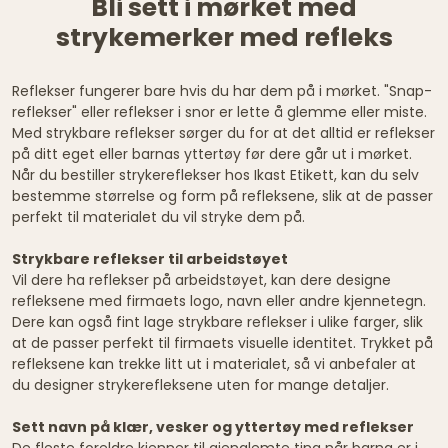
Bli sett i mørket med
strykemerker med refleks
Reflekser fungerer bare hvis du har dem på i mørket. "Snap-
reflekser" eller reflekser i snor er lette å glemme eller miste.
Med strykbare reflekser sørger du for at det alltid er reflekser
på ditt eget eller barnas yttertøy før dere går ut i mørket.
Når du bestiller strykereflekser hos Ikast Etikett, kan du selv
bestemme størrelse og form på refleksene, slik at de passer
perfekt til materialet du vil stryke dem på.
Strykbare reflekser til arbeidstøyet
Vil dere ha reflekser på arbeidstøyet, kan dere designe
refleksene med firmaets logo, navn eller andre kjennetegn.
Dere kan også fint lage strykbare reflekser i ulike farger, slik
at de passer perfekt til firmaets visuelle identitet. Trykket på
refleksene kan trekke litt ut i materialet, så vi anbefaler at
du designer strykerefleksene uten for mange detaljer.
Sett navn på klær, vesker og yttertøy med reflekser
De fleste foreldre kjenner til gjenglemte ting når barna er i