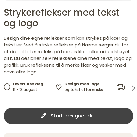
Strykereflekser med tekst
og logo
Design dine egne reflekser som kan strykes på klær og
tekstiler. Ved å stryke reflekser på klærne sørger du for
at det alltid er refleks på barnas klær eller arbeidstøyet
ditt. Du designer selv refleksene dine med tekst, logo og
grafikk. Bruk refleksene til å merke klær og vesker med
navn eller logo.
Design med logo
Grat
Levert hos deg
og tekst etter ønske.
fra k
11 - 13 august
Start designet ditt