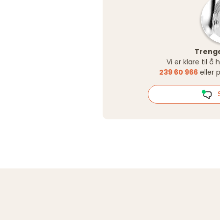
Trenge
Vi er klare til å
239 60 966
eller 
S