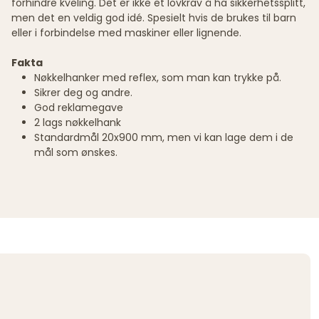
forhindre kveling. Det er ikke et lovkrav å ha sikkerhetssplitt,
men det en veldig god idé. Spesielt hvis de brukes til barn
eller i forbindelse med maskiner eller lignende.
Fakta
Nøkkelhanker med reflex, som man kan trykke på.
Sikrer deg og andre.
God reklamegave
2 lags nøkkelhank
Standardmål 20x900 mm, men vi kan lage dem i de
mål som ønskes.