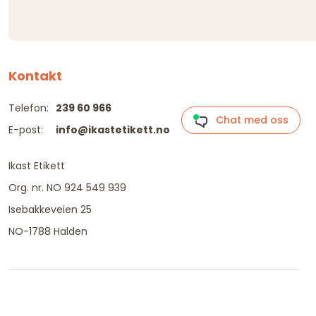
Kontakt
Telefon:
239 60 966
Chat med oss
E-post:
info@ikastetikett.no
Ikast Etikett
Org. nr. NO 924 549 939
Isebakkeveien 25
NO-1788 Halden