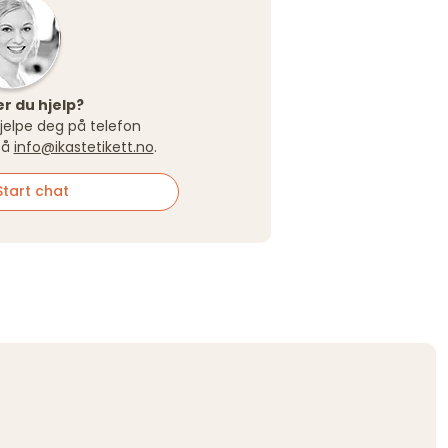
r du hjelp?
 hjelpe deg på telefon
på
info@ikastetikett.no
.
tart chat