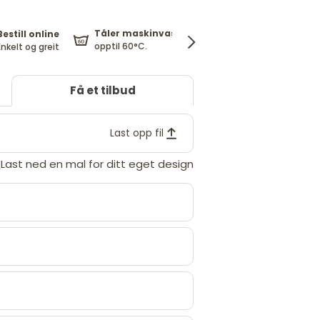
Tåler maskinvask
Bestill online
Gratis frakt
opptil 60°C.
Enkelt og greit
fra kr. 299
f
Få et tilbud
Last opp fil
Last ned en mal for ditt eget design