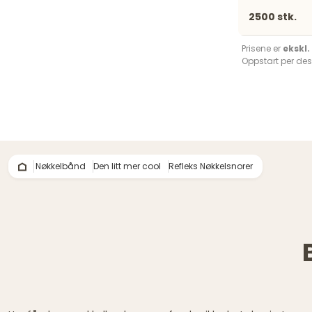
2500 stk.
Prisene er
ekskl
Oppstart per des
Nøkkelbånd
Den litt mer cool
Refleks Nøkkelsnorer