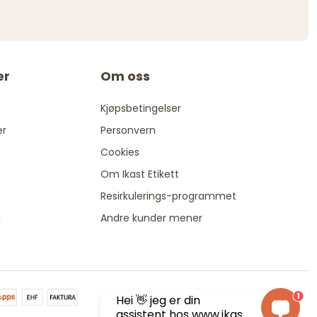
er
Om oss
Kjøpsbetingelser
er
Personvern
Cookies
Om Ikast Etikett
Resirkulerings-programmet
g
Andre kunder mener
1
Hei 👋 jeg er din
assistent hos www.ikas...