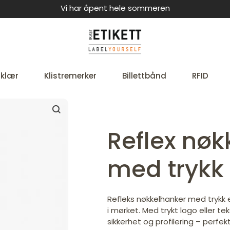
Vi har åpent hele sommeren
 klær
Klistremerker
Billettbånd
RFID
Reflex nøk
med trykk
Refleks nøkkelhanker med trykk e
i mørket. Med trykt logo eller t
sikkerhet og profilering – perfekt