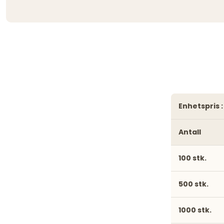
enhetspris :
Antall
100 stk.
500 stk.
1000 stk.