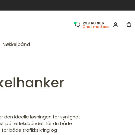
239 60 966
Chat med oss
Nøkkelbånd
kelhanker
r den ideelle løsningen for synlighet
ekst på refleksbåndet får du både
 for både trafikksikring og