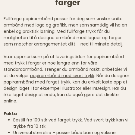
farger
Fullfarge papirarmbånd passer for deg som ønsker unike
armbånd med logo og grafikk, men som samtidig vil ha en
enkel og praktisk løsning. Med fullfarge trykk får du
muligheten til å designe armbånd med logoer og farger
som matcher arrangementet ditt – ned til minste detalj.
Vær oppmerksom på at leveringstiden for papirarmbånd
med trykk i farger er noe lengre enn for våre
standardarmbånd. Trenger du armbånd raskt, anbefaler vi
at du velger
papirarmbånd med svart trykk
. Når du designer
papirarmbånd med farget trykk, kan du enkelt laste opp et
design laget i for eksempel Illustrator eller InDesign. Har du
ikke laget designet enda, kan du også gjøre det direkte
online.
Fakta
Bestill fra 100 stk ved farget trykk. Ved svart trykk kan vi
trykke fra 10 stk.
Universal størrelse – passer både barn og voksne.