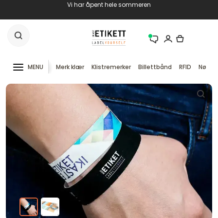
Vi har åpent hele sommeren
MENU
Merk klær
Klistremerker
Billettbånd
RFID
Nøkke