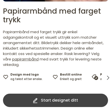
Papirarmbånd med farget
trykk
Papirarmbånd med farget trykk gir enkel
adgangskontroll og et visuelt uttrykk som matcher
arrangementet ditt. Bildetrykk dekker hele armbåndet,
inkludert sikkerhetsstrimmelen. Design online eller
kontakt oss ved spesielle ønsker. Rask levering? Velg
våre
papirarmbånd
med svart trykk for levering neste
virkedag.
Design med logo
Bestill online
Prisga
og tekst etter ønske.
Enkelt og greit
vi mat
Start designet ditt