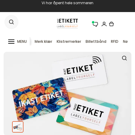
Vi har åpent hele sommeren
MENU
Merk klær
Klistremerker
Billettbånd
RFID
Nøkke