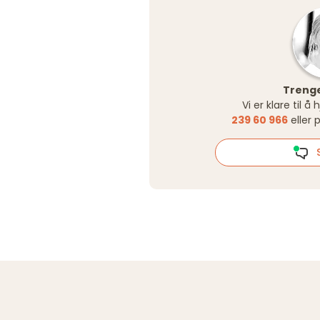
Trenge
Vi er klare til å
239 60 966
eller 
S