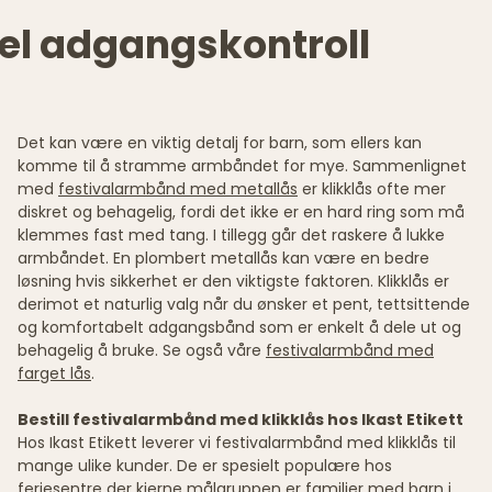
bel adgangskontroll
Det kan være en viktig detalj for barn, som ellers kan
komme til å stramme armbåndet for mye. Sammenlignet
med
festivalarmbånd med metallås
er klikklås ofte mer
diskret og behagelig, fordi det ikke er en hard ring som må
klemmes fast med tang. I tillegg går det raskere å lukke
armbåndet. En plombert metallås kan være en bedre
løsning hvis sikkerhet er den viktigste faktoren. Klikklås er
derimot et naturlig valg når du ønsker et pent, tettsittende
og komfortabelt adgangsbånd som er enkelt å dele ut og
behagelig å bruke. Se også våre
festivalarmbånd med
farget lås
.
Bestill festivalarmbånd med klikklås hos Ikast Etikett
Hos Ikast Etikett leverer vi festivalarmbånd med klikklås til
mange ulike kunder. De er spesielt populære hos
feriesentre der kjerne målgruppen er familier med barn i