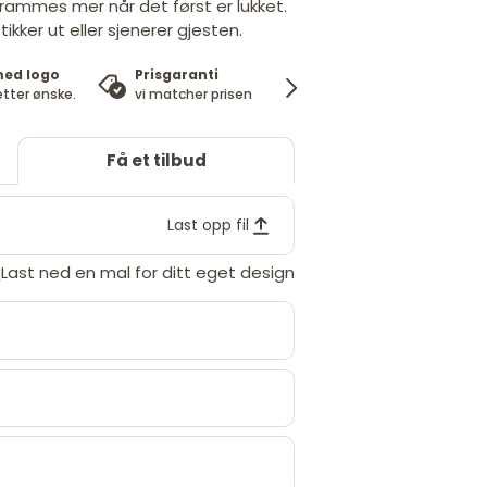
trammes mer når det først er lukket.
ikker ut eller sjenerer gjesten.
med logo
Prisgaranti
100%
Ek
etter ønske.
vi matcher prisen
fornøydgaranti
pr
Få et tilbud
Last opp fil
Last ned en mal for ditt eget design