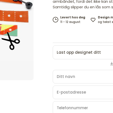
armbåndet, fordi det ikke kan s
Samtidig slipper du en lås som st
Design 
Levert hos deg
og tekst 
11 - 12 august
Last opp designet ditt