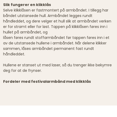
Slik fungerer en klikklås
Selve klikklåsen er fastmontert på armbåndet. I tillegg har
båndet utstansede hull. Armbåndet legges rundt
håndleddet, og dere velger et hull slik at armbåndet verken
er for stramt eller for løst. Tappen på klikklåsen føres inn i
hullet på armbåndet, og
låsen føres rundt stoffarmbåndet før tappen føres inn i et
av de utstansede hullene i armbåndet. Når delene klikker
sammen, låses armbåndet permanent fast rundt
håndleddet.
Hullene er stanset ut med laser, så du trenger ikke bekymre
deg for at de frynser.
Fordeler med festivalarmbånd med klikklås