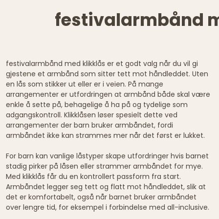
festivalarmbånd me
festivalarmbånd med klikklås er et godt valg når du vil gi
gjestene et armbånd som sitter tett mot håndleddet. Uten
en lås som stikker ut eller er i veien. På mange
arrangementer er utfordringen at armbånd både skal være
enkle å sette på, behagelige å ha på og tydelige som
adgangskontroll. Klikklåsen løser spesielt dette ved
arrangementer der barn bruker armbåndet, fordi
armbåndet ikke kan strammes mer når det først er lukket.
For barn kan vanlige låstyper skape utfordringer hvis barnet
stadig pirker på låsen eller strammer armbåndet for mye.
Med klikklås får du en kontrollert passform fra start.
Armbåndet legger seg tett og flatt mot håndleddet, slik at
det er komfortabelt, også når barnet bruker armbåndet
over lengre tid, for eksempel i forbindelse med all-inclusive.