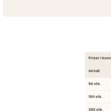
priser i ku
Antall
50 stk.
100 stk.
250 stk.