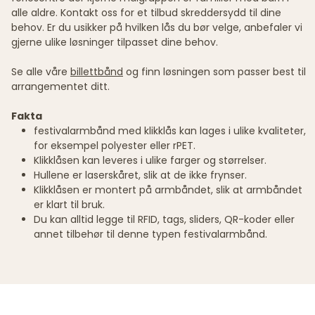
alle aldre. Kontakt oss for et tilbud skreddersydd til dine
behov. Er du usikker på hvilken lås du bør velge, anbefaler vi
gjerne ulike løsninger tilpasset dine behov.
Se alle våre
billettbånd
og finn løsningen som passer best til
arrangementet ditt.
Fakta
festivalarmbånd med klikklås kan lages i ulike kvaliteter,
for eksempel polyester eller rPET.
Klikklåsen kan leveres i ulike farger og størrelser.
Hullene er laserskåret, slik at de ikke frynser.
Klikklåsen er montert på armbåndet, slik at armbåndet
er klart til bruk.
Du kan alltid legge til RFID, tags, sliders, QR-koder eller
annet tilbehør til denne typen festivalarmbånd.