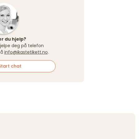
r du hjelp?
 hjelpe deg på telefon
på
info@ikastetikett.no
.
tart chat