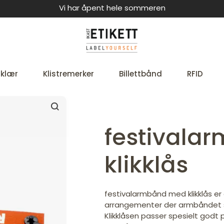
Vi har åpent hele sommeren
 klær
Klistremerker
Billettbånd
RFID
festivala
klikklås
festivalarmbånd med klikklås er 
arrangementer der armbåndet ska
Klikklåsen passer spesielt godt 