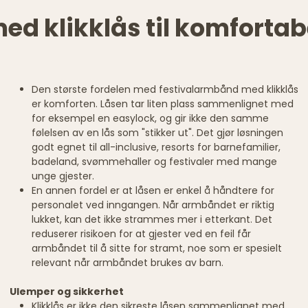
d klikklås til komforta
Den største fordelen med festivalarmbånd med klikklås
er komforten. Låsen tar liten plass sammenlignet med
for eksempel en easylock, og gir ikke den samme
følelsen av en lås som "stikker ut". Det gjør løsningen
godt egnet til all-inclusive, resorts for barnefamilier,
badeland, svømmehaller og festivaler med mange
unge gjester.
En annen fordel er at låsen er enkel å håndtere for
personalet ved inngangen. Når armbåndet er riktig
lukket, kan det ikke strammes mer i etterkant. Det
reduserer risikoen for at gjester ved en feil får
armbåndet til å sitte for stramt, noe som er spesielt
relevant når armbåndet brukes av barn.
Ulemper og sikkerhet
Klikklås er ikke den sikreste låsen sammenlignet med