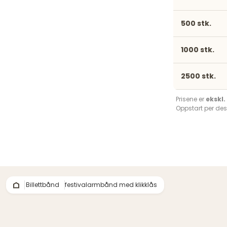
500 stk.
1000 stk.
2500 stk.
Prisene er
ekskl
Oppstart per des
Billettbånd
festivalarmbånd med klikklås