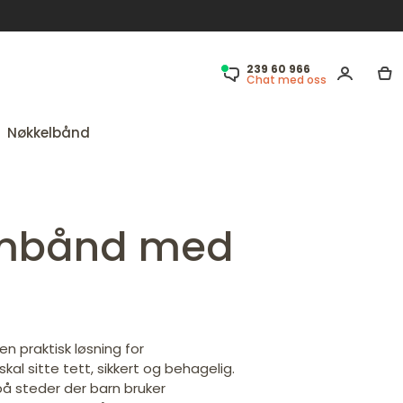
239 60 966
Chat med oss
Nøkkelbånd
rmbånd med
en praktisk løsning for
l sitte tett, sikkert og behagelig.
på steder der barn bruker