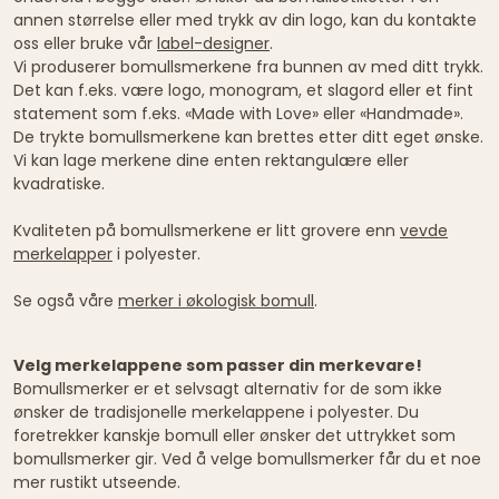
annen størrelse eller med trykk av din logo, kan du kontakte
oss eller bruke vår
label-designer
.
Vi produserer bomullsmerkene fra bunnen av med ditt trykk.
Det kan f.eks. være logo, monogram, et slagord eller et fint
statement som f.eks. «Made with Love» eller «Handmade».
De trykte bomullsmerkene kan brettes etter ditt eget ønske.
Vi kan lage merkene dine enten rektangulære eller
kvadratiske.
Kvaliteten på bomullsmerkene er litt grovere enn
vevde
merkelapper
i polyester.
Se også våre
merker i økologisk bomull
.
Velg merkelappene som passer din merkevare!
Bomullsmerker er et selvsagt alternativ for de som ikke
ønsker de tradisjonelle merkelappene i polyester. Du
foretrekker kanskje bomull eller ønsker det uttrykket som
bomullsmerker gir. Ved å velge bomullsmerker får du et noe
mer rustikt utseende.