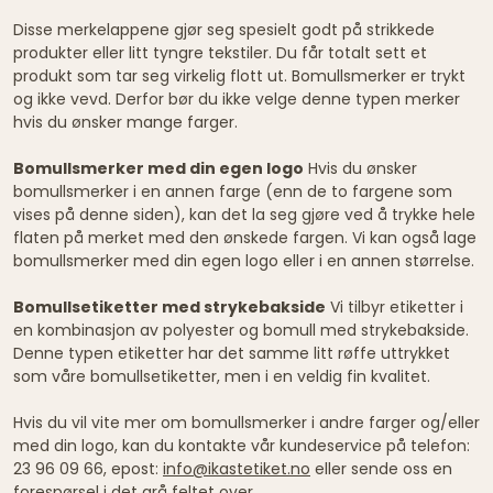
Disse merkelappene gjør seg spesielt godt på strikkede
produkter eller litt tyngre tekstiler. Du får totalt sett et
produkt som tar seg virkelig flott ut. Bomullsmerker er trykt
og ikke vevd. Derfor bør du ikke velge denne typen merker
hvis du ønsker mange farger.
Bomullsmerker med din egen logo
Hvis du ønsker
bomullsmerker i en annen farge (enn de to fargene som
vises på denne siden), kan det la seg gjøre ved å trykke hele
flaten på merket med den ønskede fargen. Vi kan også lage
bomullsmerker med din egen logo eller i en annen størrelse.
Bomullsetiketter med strykebakside
Vi tilbyr etiketter i
en kombinasjon av polyester og bomull med strykebakside.
Denne typen etiketter har det samme litt røffe uttrykket
som våre bomullsetiketter, men i en veldig fin kvalitet.
Hvis du vil vite mer om bomullsmerker i andre farger og/eller
med din logo, kan du kontakte vår kundeservice på telefon:
23 96 09 66, epost:
info@ikastetiket.no
eller sende oss en
forespørsel i det grå feltet over.