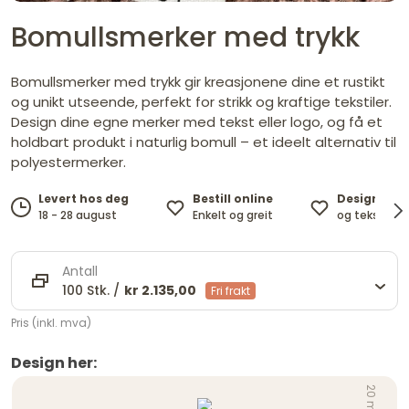
Bomullsmerker med trykk
Bomullsmerker med trykk gir kreasjonene dine et rustikt
og unikt utseende, perfekt for strikk og kraftige tekstiler.
Design dine egne merker med tekst eller logo, og få et
holdbart produkt i naturlig bomull – et ideelt alternativ til
polyestermerker.
Bestill online
Design med
Levert hos deg
Enkelt og greit
og tekst ett
18 - 28 august
Antall
100 Stk. /
kr 2.135,00
Fri frakt
Pris (inkl. mva)
Design her:
20 mm