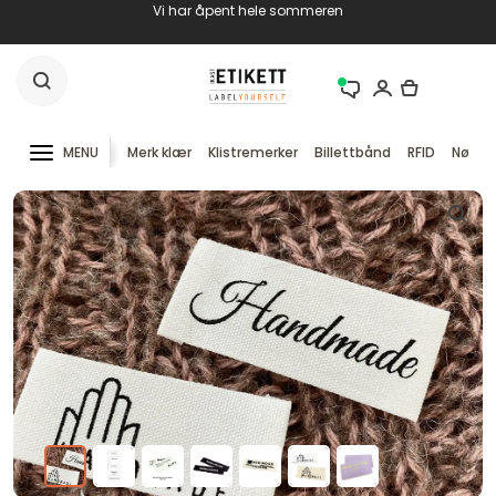
Vi har åpent hele sommeren
MENU
Merk klær
Klistremerker
Billettbånd
RFID
Nøkke