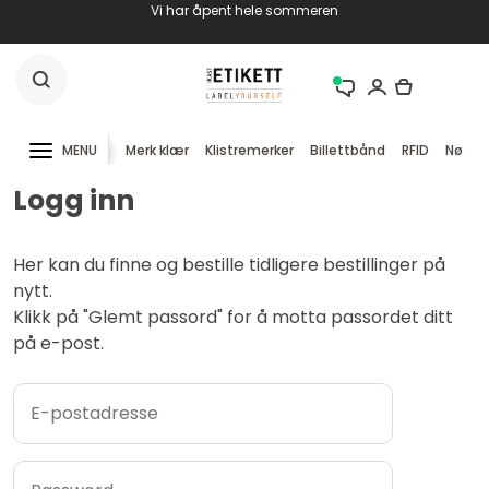
Vi har åpent hele sommeren
MENU
Merk klær
Klistremerker
Billettbånd
RFID
Nøkke
Logg inn
Her kan du finne og bestille tidligere bestillinger på
nytt.
Klikk på "Glemt passord" for å motta passordet ditt
på e-post.