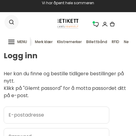
Vi har åpent hele sommeren
MENU
Merk klær
Klistremerker
Billettbånd
RFID
Nøkke
Logg inn
Her kan du finne og bestille tidligere bestillinger på
nytt.
Klikk på "Glemt passord" for å motta passordet ditt
på e-post.