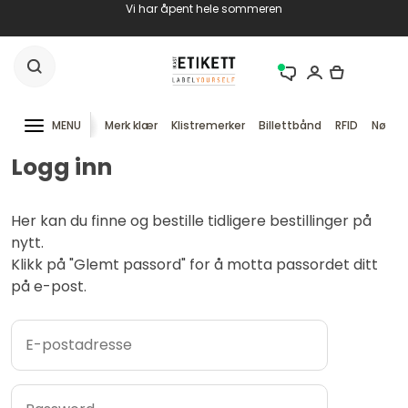
Vi har åpent hele sommeren
MENU
Merk klær
Klistremerker
Billettbånd
RFID
Nøkke
Logg inn
Her kan du finne og bestille tidligere bestillinger på
nytt.
Klikk på "Glemt passord" for å motta passordet ditt
på e-post.