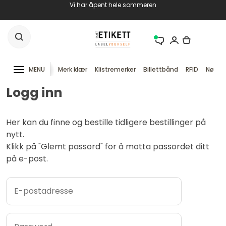
Vi har åpent hele sommeren
MENU
Merk klær
Klistremerker
Billettbånd
RFID
Nøkke
Logg inn
Her kan du finne og bestille tidligere bestillinger på
nytt.
Klikk på "Glemt passord" for å motta passordet ditt
på e-post.