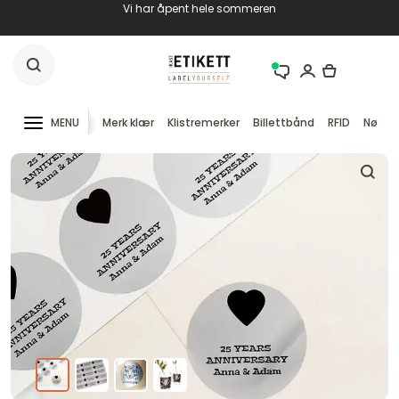
Vi har åpent hele sommeren
MENU
Merk klær
Klistremerker
Billettbånd
RFID
Nøkke