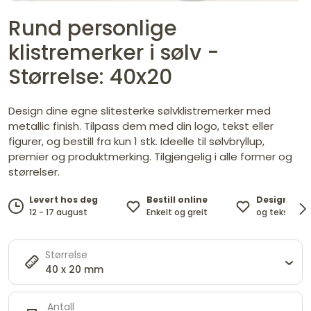
Rund personlige
klistremerker i sølv -
Størrelse: 40x20
Design dine egne slitesterke sølvklistremerker med
metallic finish. Tilpass dem med din logo, tekst eller
figurer, og bestill fra kun 1 stk. Ideelle til sølvbryllup,
premier og produktmerking. Tilgjengelig i alle former og
størrelser.
Bestill online
Design med
Levert hos deg
Enkelt og greit
og tekst ett
12 - 17 august
Størrelse
40 x 20 mm
Antall